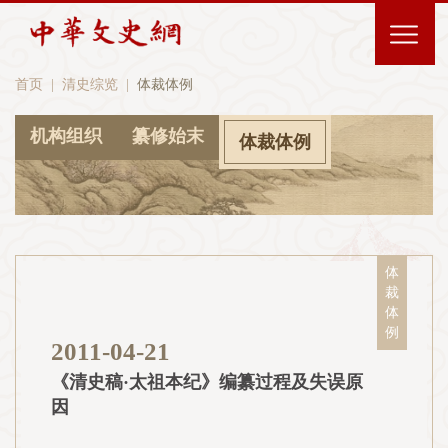
首页
|
清史综览
|
体裁体例
机构组织
纂修始末
体裁体例
体
裁
体
例
2011-04-21
《清史稿·太祖本纪》编纂过程及失误原
因