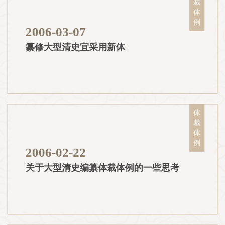
裁
体
例
2006-03-07
纂修大型清史宜采用新体
体
裁
体
例
2006-02-22
关于大型清史编纂体裁体例的一些思考