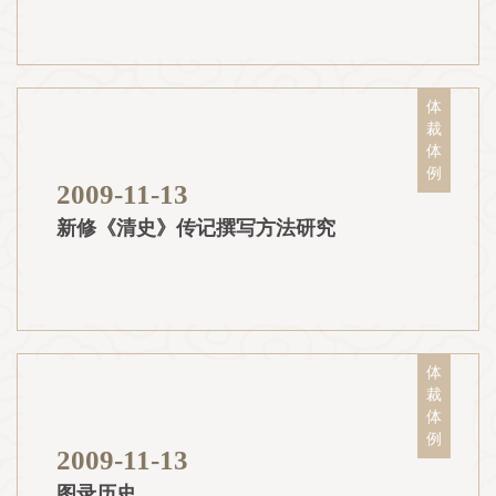
体
裁
体
例
2009-11-13
新修《清史》传记撰写方法研究
体
裁
体
例
2009-11-13
图录历史