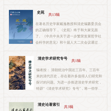
侵，国内动荡，政治日益败坏，其失误和教
训，实足发人深省。清亡距今不足百年，离
史苑
共13辑
我们时间最近，对我们的现实生活影响较
大。“今天的中国是历史的中国的一个发
在著名历史学家戴逸教授和清史编纂委员会
展”，要根据中国国情，建设中国特色社会
的正确领导下，《史苑》终于和大家见面
主义，就要学习和研究历史，特别是离我们
了。《中共中央关于进一步繁荣发展哲学社
今天很近的清史。新中国成立后为了弘扬文
会科学的意见》和十届人大二次会议通过的
化、传承国脉，党和国家领导人十分重视清
《政府工作报告》，都十分明确地提出了社
史纂修，曾成立相关机构进行筹备，但由于
会科学和自然科学并重、促进社会科学事业
种种原因，修史之事，几起几落，一直未能
清史学术研究专号
共1辑
发展的内容。这必将有力地推动包括史学在
启动。2002年8月，中央领导做出纂修清史
内的哲学社会科学的大发展。我们历史科学
编者按： 清朝统治中国近三百年。三百年
的重大决定，相继成立了清史纂修领导小
工作者要积极响应这一伟大号召，抓住这一
来的清代历史，存在着许多值得人们研究和
组、清史编纂委员会，清史纂修工程，于焉
大好机遇，大力加强历史研究，努力探索博
探讨的问题。为进一步推进清史学术研究，
肇始。清史纂修不仅具有重大的学术价值，
大精深的中华文明。历史学是探讨社会发展
特辟“《清史学术研究》专号”，将一些学术
还和现实生活有着密切的关系，它不是网罗
规律的科学，因而是社会科学中的基础科
问题的相关论文论著上网发布。
奇闻异事，不是观赏陈迹古董，不是“发思
学。我们的《史苑》，就是为这个基础学科
古之幽情”，而是和时代脉搏的跳动息息相
服务的一个园地，其宗旨是：以发表在马克
清史论著索引
共3辑
关。中国封建社会发展缓慢，延续了两千多
思列宁主义、毛泽东思想、邓小平理论