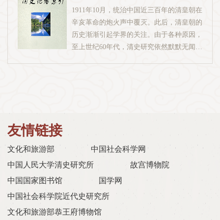
年，到了清代，它具有什么特点？它的经
1911年10月，统治中国近三百年的清皇朝在
和“三个代表”重要思想指导下，探讨史学理
济、政治、文化发展到了怎样的高度？清代
辛亥革命的炮火声中覆灭。此后，清皇朝的
论、历史事件与人物及史学其他领域的学术
众多的历史人物应该怎样评价？清代很多扑
历史渐渐引起学界的关注。由于各种原因，
论文为主，同时发表学术争鸣、调研报告、
朔迷离的事件真相如何？为什么古代中国一
至上世纪60年代，清史研究依然默默无闻。
书评等。我们也愿意借助互联网这一快捷、
直处于世界的先进行列，而到了清代却愈来
粉碎“四人帮”后，清史研究有如雨后春笋，
受众面广的电子媒体，为那些持之有故、言
愈落后？在统一多民族国家和整个中华民族
日渐兴旺发达。研究领域逐渐宽阔，深度日
之成理，有一定创见的论，提供一个相互争
发展史上，清朝统治的268年究竟处于什么
趋加强，数量迅速增加。这对清史研究来
鸣的学术园地，以便广泛听取专家、学者和
地位？应该对其如何评价？如果没有外国的
说，固然是大好事，但也为研究者带来了巨
广大读者的意见，从而有利于该研究成果的
侵略，中国将会沿着什么方向发展，发展的
大的困难。要想在浩如烟海的史料和论著中
完善和成熟。我们还希望，通过《史苑》这
前途可能会是怎么样？这些都是此次清史纂
寻找研究者自己所需要的资料和有关文字，
块园地促进青年的健康成长。《史苑》要反
友情链接
修所要研究和揭示的重大问题。清史编纂工
确为不易。“中华文史网”为解决这一问题，
映史学前沿性、开创性、突破性的研究成
作自2002年启动以来，在党中央、国务院的
特编纂《清史论著索引》，以供清史研究者
果，关键是要发表高水平的学术论文。所
文化和旅游部
中国社会科学网
关心下，经过海内外专家们的鼎力合作和辛
和清史爱好者参考。
谓“高水平”，就不能只是跟在别人后面人云
中国人民大学清史研究所
故宫博物院
勤努力，目前已有大批阶段性研究成果相继
亦云，一味炒冷饭，而应该是不断创新。创
产生。在有计划、按步骤推进清史纂修的同
中国国家图书馆
国学网
新是学术研究的生命线。“创新”的“创”字有
时，为了更加全面、广泛、客观地反映纂修
相当难度，但有了这个字才是真正的学术研
中国社会科学院近代史研究所
中取得的重要成果，及时将其应用于我国新
究，丢弃了这个字，就不成其为学术了。当
文化和旅游部恭王府博物馆
时期新阶段社会主义现代化建设，充分发挥