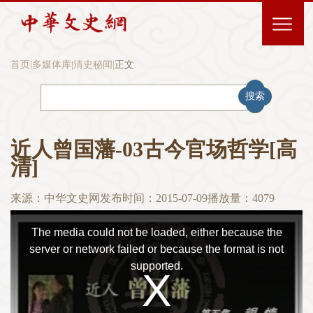
首页
|
多媒体库
|
清史秘闻
|
正文
搜索
近人曾国藩-03古今官场哲学[高
清]
来源：中华文史网
发布时间：2015-07-09
播放量：
4079
This
The media could not be loaded, either because the
is
server or network failed or because the format is not
supported.
a
modal