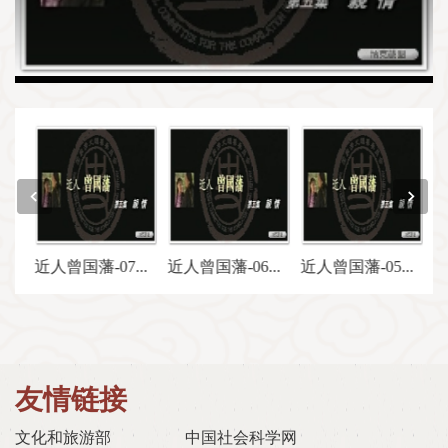
window.
国藩-08李秀成被杀之谜[高清]
近人曾国藩-07信仰的意义[高清]
近人曾国藩-06英雄末路时[高清]
近人曾国藩-05吾本有情人[高清]
友情链接
文化和旅游部
中国社会科学网