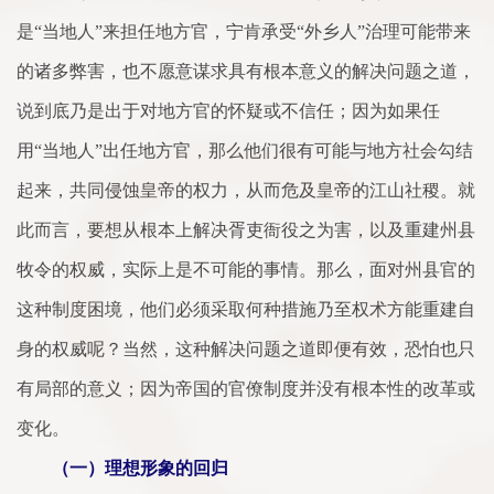
是“当地人”来担任地方官，宁肯承受“外乡人”治理可能带来
的诸多弊害，也不愿意谋求具有根本意义的解决问题之道，
说到底乃是出于对地方官的怀疑或不信任；因为如果任
用“当地人”出任地方官，那么他们很有可能与地方社会勾结
起来，共同侵蚀皇帝的权力，从而危及皇帝的江山社稷。就
此而言，要想从根本上解决胥吏衙役之为害，以及重建州县
牧令的权威，实际上是不可能的事情。那么，面对州县官的
这种制度困境，他们必须采取何种措施乃至权术方能重建自
身的权威呢？当然，这种解决问题之道即便有效，恐怕也只
有局部的意义；因为帝国的官僚制度并没有根本性的改革或
变化。
（一）理想形象的回归