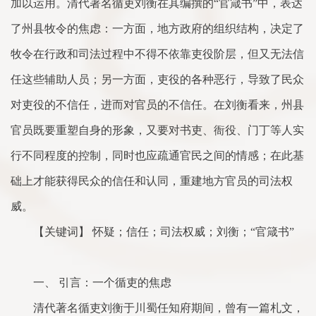
加以运用。清代著名循吏刘衡在其编撰的“官箴书”中，表达
了州县牧令的焦虑：一方面，地方政府的组织结构，决定了
牧令在行政和司法过程中不得不依靠吏役阶层，但又无法信
任这些辅助人员；另一方面，吏役的各种恶行，导致了民众
对吏役的不信任，进而对官员的不信任。在刘衡看来，州县
官员既要重塑自身的形象，又要对书吏、衙役、门丁等人实
行不同程度的控制，同时也应疏通官民之间的情感；在此基
础上才能获得民众的信任和认同，重建地方官员的司法权
威。
【关键词】 怀疑；信任；司法权威；刘衡；“官箴书”
一、 引言：一个循吏的焦虑
清代著名循吏刘衡于川蜀任知府期间，曾有一篇札文，