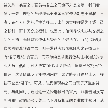
益关系，换言之，官员与君主之间也不外是交易。我们看
到，一者，理想的治理模式要求帝国官僚绝对忠于皇权；再
者，在个人行为的理性选择上，出仕为官往往是为了逐一己
之私利，而非民众之福利。也因此，如何寻求忠诚与交易之
间的平衡，无疑是官僚体系管理的关键所在。（3）就选拔
官员的标准预设而言，则是通过考核儒家经典来选拔出具
有“君子理想”的官员，而不单纯是掌握行政与法律知识的专
业人员。然而，时人曾有“正途固多败类，捐班岂尽贤员”的
批评，这恰恰说明了能够利用这一渠道跻身仕途的士人，往
往不全是“君子”。可见，理想和现实之间出现了严重的背
离。与此同时，通过这一途径选拔出的官员，非但普遍没有
司法和行政的经验，并且也不具备相应的专业技术知识，从