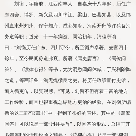
刘衡，字廉舫，江西南丰人。自嘉庆十八年起，历任广
东四会、博罗、新兴及四川垫江、梁山、巴县知县，以及绵
州直隶州知州、保宁知府、成都知府、河南开归陈许兵备河
务道等职；道光二十一年病逝。同治初年，清穆宗谕
曰：“刘衡历任广东、四川守令，所至循声卓著。去官四十
馀年，至今民间称道弗衰。所著《庸吏庸言》、《蜀僚问
答》、《读律心得》等书，尤为洞悉闾阎休戚，于兴利除弊
之道，筹画详备，洵无媿循良之吏。将历任政绩宣付史馆，
编入循吏传，以资观感。”可见，刘衡不但有着丰富的地方
工作经验，而且也很重视总结地方吏治的经验。在刘衡所编
撰的这三部“官箴书”中，得到了很好的表述。其中的《蜀僚
问答》可以说是一部“州县要旨”，以问答的形式，总结了其
多年累积的治理经验之精要；《读律心得》乃是一部“律例