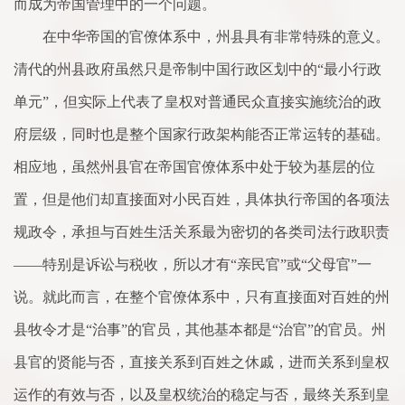
而成为帝国管理中的一个问题。
在中华帝国的官僚体系中，州县具有非常特殊的意义。
清代的州县政府虽然只是帝制中国行政区划中的“最小行政
单元”，但实际上代表了皇权对普通民众直接实施统治的政
府层级，同时也是整个国家行政架构能否正常运转的基础。
相应地，虽然州县官在帝国官僚体系中处于较为基层的位
置，但是他们却直接面对小民百姓，具体执行帝国的各项法
规政令，承担与百姓生活关系最为密切的各类司法行政职责
——特别是诉讼与税收，所以才有“亲民官”或“父母官”一
说。就此而言，在整个官僚体系中，只有直接面对百姓的州
县牧令才是“治事”的官员，其他基本都是“治官”的官员。州
县官的贤能与否，直接关系到百姓之休戚，进而关系到皇权
运作的有效与否，以及皇权统治的稳定与否，最终关系到皇