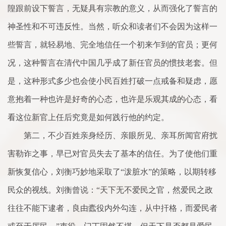
隍跟前设下誓言，无疑具有宗教的意义，从而强化了誓言的
神圣性和不可违反性。当然，听众和读者们不会因为这样一
些誓言，就轻易地、完全地信任一个初来乍到的官员；更何
况，这种誓言在清代中国几乎成了新任官员的惯技老套。但
是，这种形式多少也会使小民百姓打破一点戒备和疑虑，愿
意抱着一种也许是好奇的心态，也许是乐观其成的心态，看
看这位新官上任后究竟是如何践行他的约定。
第二，不少百姓亲身经历、亲眼所见、亲耳所闻官府扰
害勒诈之事，早已对官员失去了基本的信任。为了使他们重
新恢复信心，刘衡巧妙地采取了“泼脏水”的策略，以期转移
民众的视线。刘衡曾说：“天下无不爱民之官，然爱民之政
往往不能下逮者，良由蠹役内外勾连，从中扞格，而爱民者