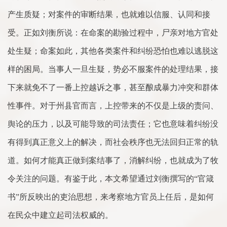
产生质疑；对案件的审断结果，也就难以信服、认同和接
受。正如刘衡所说：在命案的勘验过程中，尸亲对地方官处
处生疑；命案如此，其他各类案件和纠纷恐怕也难以逃脱这
样的困局。当事人一旦生疑，势必不服案件的处理结果，接
下来就免不了一番上控越诉之事，甚至酿成暴力冲突和群体
性事件。对于州县官而言，上控带来的不仅是上级的责问、
舆论的压力，以及可能导致的司法责任；它也意味着纠纷没
有得到真正意义上的解决，而社会秩序也无法回归正常的轨
道。如何才能真正做到案结事了，消解纠纷，也就成为了牧
令关注的问题。有鉴于此，本文希望通过刘衡撰写的“官箴
书”所反映出的吏治思想，来考察地方官员上任后，是如何
在民众中建立起司法权威的。