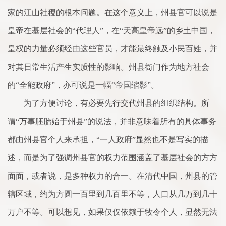
家的江山社稷的根本问题。在这个意义上，州县官可以说是
皇帝在基层社会的“代理人”，在“天高皇帝远”的乡土中国，
皇权的力量必须经由这些官员，才能最终触及小民百姓，并
对其日常生活产生实质性的影响。州县衙门作为地方社会
的“全能政府”，亦可说是一幅“帝国缩影”。
为了方便讨论，有必要先行交代州县的组织结构。所
谓“万事胚胎始于州县”的说法，并非意味着所有的具体事务
都由州县官个人来承担，“一人政府”显然也不是写实的描
述，而是为了强调州县官的权力范围涵盖了基层社会的方方
面面，或者说，是多种权力的合一。在清代中国，州县的管
辖区域，约为方圆一百里到几百里不等，人口从几万到几十
万户不等。可以想见，如果仅仅依赖于牧令个人，显然无法