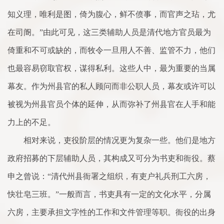
知义理，唯利是图，倚为腹心，鲜不偾事，而官声之玷，尤
在司阍。”由此可见，这三类辅助人员是清代地方官员最为
倚重和不可或缺的，而牧令一旦用人不善、监管不力，他们
也最容易窃取官权，谋得私利。这些人中，最为重要的当属
幕友。作为州县官的私人顾问而非公职人员，幕友或许可以
被视为州县官员个体的延伸，从而弥补了州县官在人手和能
力上的不足。
相对来说，吏役阶层的情况更为复杂一些。他们是地方
政府招募的下层辅助人员，其构成又可分为书吏和衙役。蔡
申之曾说：“清代州县衙署之组织，有吏户礼兵刑工六房，
快壮皂三班。”一般而言，书吏具有一定的文化水平，分属
六房，主要承担文字性的工作和文件管理等职。衙役的出身