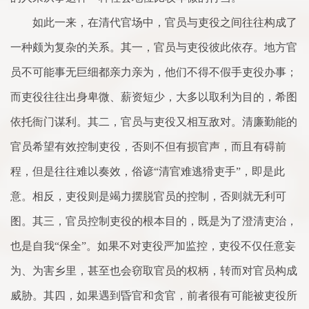
如此一来，在清代官场中，官员与吏役之间往往构成了
一种颇为复杂的关系。其一，官员与吏役彼此依存。地方官
员不可能事无巨细都亲力亲为，他们不得不假手吏役办事；
而吏役往往出身卑微、薪资短少，大多以取利为目的，希图
依托衙门谋利。其二，官员与吏役又相互敌对。清廉勤能的
官员希望有效控制吏役，否则不但有损官声，而且有碍前
程，但是往往难以奏效，俗谚“清官难逃猾吏手”，即是此
意。相反，吏役则是竭力摆脱官员的控制，否则就无利可
图。其三，官员控制吏役的根本目的，既是为了澄清吏治，
也是自我“保全”。如果不对吏役严加监控，吏役不仅任意妄
为、为害乡里，甚至也会窃取官员的权柄，转而对官员构成
威胁。其四，如果遇到昏官和贪官，前者很有可能被吏役所