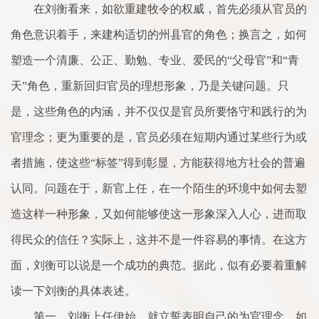
在刘衡看来，如欲重建牧令的权威，首先必须从官员的
角色意识着手，来建构适切的州县官的角色；换言之，如何
塑造一个清廉、公正、勤勉、专业、爱民的“父母官”和“青
天”角色，重新回归官员的理想形象，乃是关键问题。只
是，这些角色的内涵，并不仅仅是官员所要恪守和践行的为
官理念；更为重要的是，官员必须在短期内通过某些行为或
者措施，使这些“标签”得到彰显，方能获得地方社会的普遍
认同。问题在于，新官上任，在一个陌生的环境中如何去塑
造这样一种形象，又如何能够使这一形象深入人心，进而取
得民众的信任？实际上，这并不是一件容易的事情。在这方
面，刘衡可以说是一个成功的典范。据此，似有必要着重解
读一下刘衡的具体表述。
第一，刘衡上任伊始，就立誓表明自己的为官理念。如