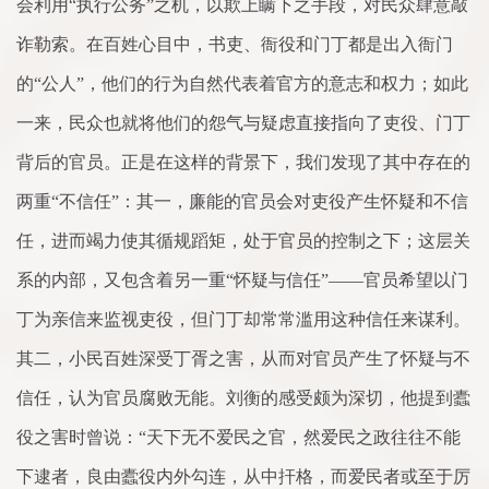
会利用“执行公务”之机，以欺上瞒下之手段，对民众肆意敲
诈勒索。在百姓心目中，书吏、衙役和门丁都是出入衙门
的“公人”，他们的行为自然代表着官方的意志和权力；如此
一来，民众也就将他们的怨气与疑虑直接指向了吏役、门丁
背后的官员。正是在这样的背景下，我们发现了其中存在的
两重“不信任”：其一，廉能的官员会对吏役产生怀疑和不信
任，进而竭力使其循规蹈矩，处于官员的控制之下；这层关
系的内部，又包含着另一重“怀疑与信任”——官员希望以门
丁为亲信来监视吏役，但门丁却常常滥用这种信任来谋利。
其二，小民百姓深受丁胥之害，从而对官员产生了怀疑与不
信任，认为官员腐败无能。刘衡的感受颇为深切，他提到蠹
役之害时曾说：“天下无不爱民之官，然爱民之政往往不能
下逮者，良由蠹役内外勾连，从中扞格，而爱民者或至于厉