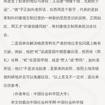
而改变了奴隶的地位与身份；又说要“增修于德，无勤民于
远”，“德”字正如向老所说，在西周是个新字，代表的是奴
隶制向封建领主制过渡的一种新的思想意识的反映。正因如
此，周王才“封诸侯建同姓”，将封建领主制用来统治全社
会。
二是昌林在解决物质资料生产者的地位变化问题上略有
欠缺。例如，他把“甿”说成晋国中期普遍出现，然而依《周
礼》诠释，“甿”在晋国早期，就是“野人”或“野民”，如向老
所说：他们“不是农业奴隶，是新来的农民，按照土地等级
领到耕地并且可以免服征役。”以上意见不一定对，提出来
仅供参考。
（作者单位：中国社会科学院大学）
本文转载自中国社会科学网-中国社会科学报