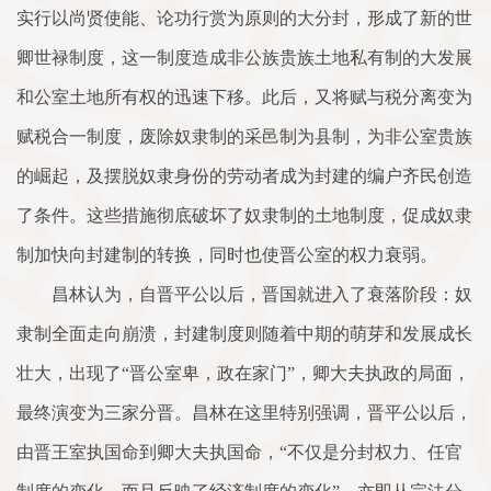
实行以尚贤使能、论功行赏为原则的大分封，形成了新的世
卿世禄制度，这一制度造成非公族贵族土地私有制的大发展
和公室土地所有权的迅速下移。此后，又将赋与税分离变为
赋税合一制度，废除奴隶制的采邑制为县制，为非公室贵族
的崛起，及摆脱奴隶身份的劳动者成为封建的编户齐民创造
了条件。这些措施彻底破坏了奴隶制的土地制度，促成奴隶
制加快向封建制的转换，同时也使晋公室的权力衰弱。
昌林认为，自晋平公以后，晋国就进入了衰落阶段：奴
隶制全面走向崩溃，封建制度则随着中期的萌芽和发展成长
壮大，出现了“晋公室卑，政在家门”，卿大夫执政的局面，
最终演变为三家分晋。昌林在这里特别强调，晋平公以后，
由晋王室执国命到卿大夫执国命，“不仅是分封权力、任官