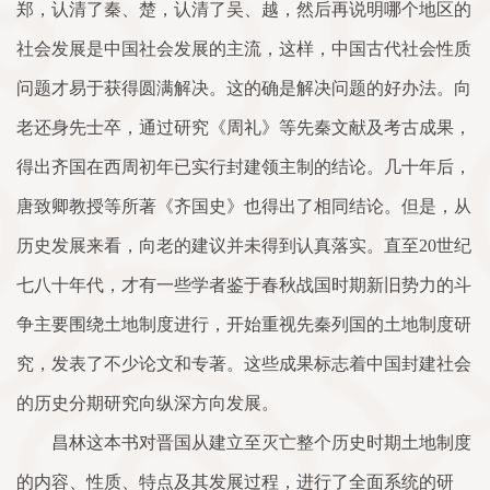
郑，认清了秦、楚，认清了吴、越，然后再说明哪个地区的
社会发展是中国社会发展的主流，这样，中国古代社会性质
问题才易于获得圆满解决。这的确是解决问题的好办法。向
老还身先士卒，通过研究《周礼》等先秦文献及考古成果，
得出齐国在西周初年已实行封建领主制的结论。几十年后，
唐致卿教授等所著《齐国史》也得出了相同结论。但是，从
历史发展来看，向老的建议并未得到认真落实。直至20世纪
七八十年代，才有一些学者鉴于春秋战国时期新旧势力的斗
争主要围绕土地制度进行，开始重视先秦列国的土地制度研
究，发表了不少论文和专著。这些成果标志着中国封建社会
的历史分期研究向纵深方向发展。
昌林这本书对晋国从建立至灭亡整个历史时期土地制度
的内容、性质、特点及其发展过程，进行了全面系统的研