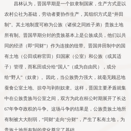
昌林认为，晋国早期是一个奴隶制国家，生产方式是以
农村公社为基础，劳动者要协作生产，其组织方式是“井田
制”。其土地制度可称为公族（诸侯之同姓子弟）贵族土地
所有制。晋国早期分封的贵族基本上是公族成员，他们以共
同的经济（即“同财”）作为连接的纽带。晋国井田制中的国
有土地（公田或称官田）归国家（公室）和公族（或其适
子）管理，而私田或分给“国人”（成为自由民），或分
给“野人”（奴隶）。因此，当公族势力强大，就毫无顾忌地
蚕食公室土地、掠夺与剥削奴隶。这样，晋国主要矛盾就集
中在公族贵族与公室之间，双方为此在桓公时期展开了长达
67年争夺政权的斗争。这场斗争的结果是，公族贵族土地所
有制被大大削弱，“同财”走向“分财”，产生了私有土地，为
贵族土地所有制的变化奠定了基础。