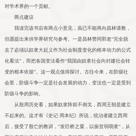
对学术界的一个贡献。
两点建议
我读完该书后有两点小意见，虽已不能再向昌林请教，
但愿提出来供学界研究与参考。一是昌林赞同郭老“完全脱
去了必须以奴隶大起义作为社会制度变化的根本动力的公式
化看法”，而把各国变法看作“我国由奴隶社会向封建社会转
变的根本依据”。这一观点值得探讨。古往今来，在阶级社
会里，阶级斗争一定是社会发展的动力，变法也一定是受到
阶级斗争的影响。
从殷周历史看，如果奴隶阵前不倒戈，西周王朝是建立
不起来的。这才有《史记·周本纪》所说，统治者建立西周
后，接受了殷亡的教训，“发巨桥之粟，以振贫弱萌隶”，从