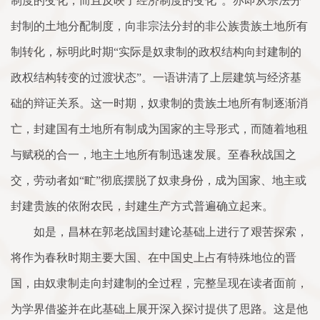
制度的变化，而且反映了经济制度的变化”。亦即从宗法分
封制的土地分配制度，向非宗法分封的非公族贵族土地所有
制转化，标明此时期“实际是奴隶制的政权结构向封建制的
政权结构转变的过渡状态”。一语讲清了上层建筑与经济基
础的辩证关系。这一时期，奴隶制的贵族土地所有制逐渐消
亡，封建国有土地所有制成为国家的主导形式，而随着地租
与赋税的合一，地主土地所有制迅速发展。至春秋战国之
交，劳动者如“甿”彻底摆脱了奴隶身份，成为国家、地主或
封建贵族的依附农民，封建生产方式普遍确立起来。
如是，昌林在郭老战国封建论基础上进行了艰苦探索，
将作为春秋时期主要大国、在中国史上占有特殊地位的晋
国，由奴隶制走向封建制的全过程，完整呈现在读者面前，
为学界借鉴并在此基础上展开深入探讨提供了思路。这是他