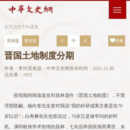
首页
|
历史千年
|
正文
简体版
繁体版
小
中
大
收藏
晋国土地制度分期
作者：李尚英
来源：中华文史网
发布时间：2021-11-30
点击量：
1915
疫情期间阅读老友邹昌林遗作《晋国土地制度》，不禁
浮想联翩。杨向奎先生曾对我说“我的科研成果主要是在70
岁以后”；白寿彝先生也曾说过，70岁正是做学问的好时
机。满怀献身学术热情的昌林，七旬后终因疾病而离世，未