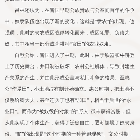
昌林还认为，在晋国早期公族贵族与公室间百年的斗争
中，奴隶队伍也出现了新的变化，这就是“隶农”的出现。他
强调，此时的隶农或因战俘转化而来，或因犯罪、负债为
奴，其中相当一部分成为耕种“官田”的农业奴隶。
自献公始，晋国进入了中期。此时，由于铁器和牛耕登
上了历史舞台，井田制被破坏、农村公社解体，导致封建生
产关系的产生，并由此形成公室与私门斗争的格局。至惠
公“作爰田”，小土地占有制开始确立。惠公时期，把土地不
仅赐给卿大夫，甚至连兵丁也有“加田”，相当于后世的“永
业田”。而作为“被奴役的对象”的“野人”虽未获得赏赐，但
从此实现了个体生产，获得了迁徙自由，逐渐摆脱了奴隶身
份。“甿”的出现是“这个时期的一种普遍现象”。文公时期，