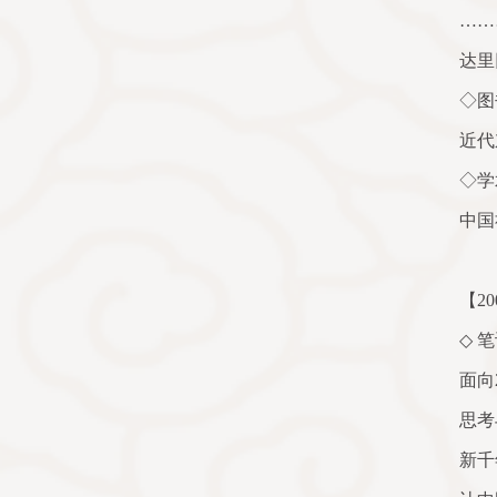
……
达里
◇图
近代
◇学
中国
【
20
◇
笔
面向
思考
新千