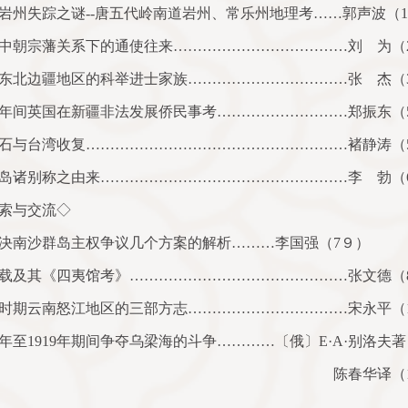
岩州失踪之谜
--
唐五代岭南道岩州、常乐州地理考……郭声波（
1
中朝宗藩关系下的通使往来………………………………刘 为（
东北边疆地区的科举进士家族……………………………张 杰（
年间英国在新疆非法发展侨民事考………………………郑振东（
石与台湾收复………………………………………………褚静涛（
岛诸别称之由来……………………………………………李 勃（
索与交流◇
决南沙群岛主权争议几个方案的解析………李国强（
7
９）
载及其《四夷馆考》………………………………………张文德（
时期云南怒江地区的三部方志……………………………宋永平（
年至
1919
年期间争夺乌梁海的斗争…………〔俄〕
E
·
A
·别洛夫著
陈春华译（