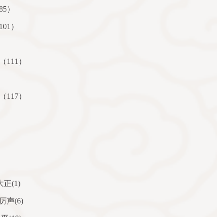
85
）
101
）
（
111
）
（
117
）
大正
(1)
厉声
(6)