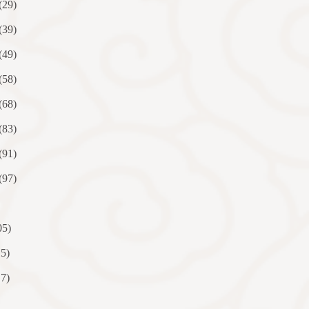
(29)
(39)
(49)
(58)
(68)
(83)
(91)
(97)
05)
15)
17)