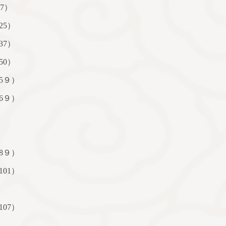
7
）
25
）
37
）
50
）
5
９）
6
９）
8
９）
101
）
107
）