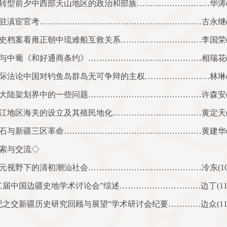
转型前夕中西部天山地区的政治和部族………………………华涛
驻滇宦官考……………………………………………………古永继
史档案看雍正朝中琉难船互救关系…………………………李国荣
与中葡《和好通商条约》……………………………………相瑞花
际法论中国对钓鱼岛群岛无可争辩的主权……………………林琳
大陆架划界中的一些问题……………………………………许森安
江地区海关的设立及其殖民地化……………………………黄定天
石与新疆三区革命……………………………………………黄建华
索与交流◇
元视野下的清初潮汕社会……………………………………冷东
(1
二届中国边疆史地学术讨论会”综述…………………………边丁
(1
纪之交新疆历史研究回顾与展望”学术研讨会纪要…………边众
(1