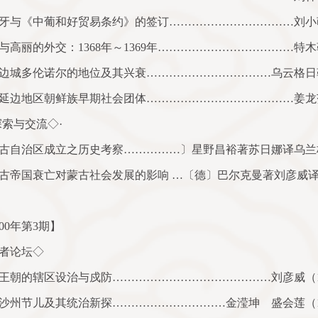
牙与《中葡和好贸易条约》的签订……………………………刘小
与高丽的外交：
1368
年～
1369
年………………………………特木
边城多伦诺尔的地位及其兴衰……………………………乌云格日
延边地区朝鲜族早期社会团体…………………………………姜龙
探索与交流◇·
古自治区成立之历史考察……………〕星野昌裕著苏日娜译乌兰
古帝国衰亡对蒙古社会发展的影响
…〔德〕巴尔克曼著刘彦威
00
年第
3
期】
者论坛◇
王朝的辖区设治与戍防……………………………………刘彦威（
沙州节儿及其统治新探…………………………金滢坤 盛会莲（