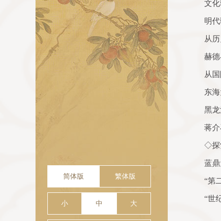
文化
明代
从历
赫德
从国
东海
黑龙
蒋介
◇探
蓝鼎
简体版
繁体版
“第
“世
小
中
大