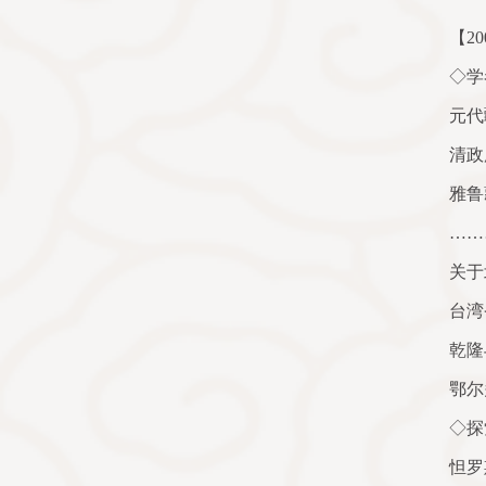
【
20
◇学
元代
清政
雅鲁
……
关于
台湾
乾隆
鄂尔
◇探
怛罗