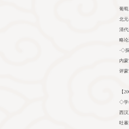
葡萄
北元
清代
略论
·◇
内蒙
评蒙
【
20
◇学
西汉
吐蕃