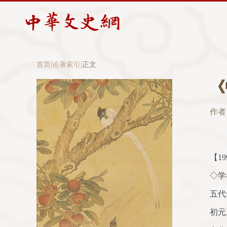
首页
|
论著索引
|
正文
《
作者
【
19
◇学
五代
初元