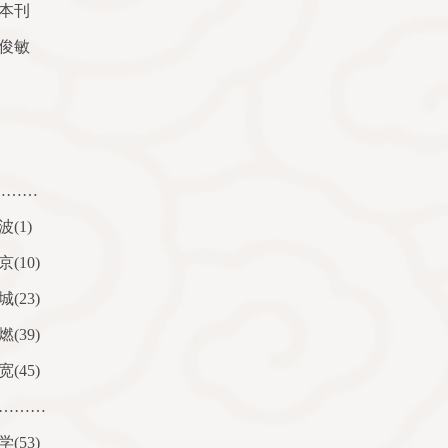
本刊
俊敏
………
波
(1)
京
(10)
城
(23)
燃
(39)
宽
(45)
………
学
(53)