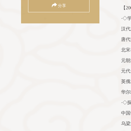
分享
【
20
·◇
汉代
唐代
北宋
元朝
元代
英俄
华尔
·◇
中国
乌梁