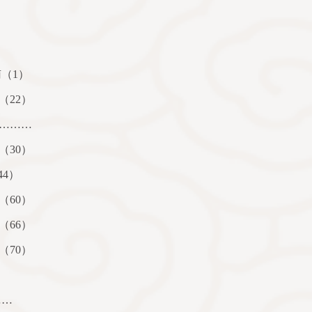
南（
1
）
（
22
）
………
（
30
）
44
）
（
60
）
（
66
）
（
70
）
……