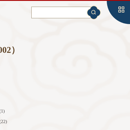
02）
(1)
(22)