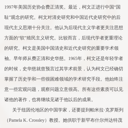
1997
年美国历史协会费正清奖。最近，柯文正进行中国“国
耻”观念的研究。柯文对清史研究和中国近代史研究中的后
现代主义思潮十分关注。他认为后现代主义学者更关注思想
方
面
的“软”殖民主义研究。比较而言，后现代学者更重理论
的研究。柯文是美国中国清史和近代史研究的重要学
术
领
袖。早年师从费正清和史华慈。
1965
年，柯文还是年轻学者
的时候，史华慈就曾预言过其学
术
前景，认为柯文已经确切
掌握
了
历史学和一些很
困
难领域的学
术
研究手段。他始终注
意一些宏观问题，观察问题立意很高。所有这些素质可以见
诸他的著作，也将继续见诸于他以后的成果。
关于纽因伦地区的中国学
家
，还要提到帕米拉·
克
罗斯列
（
Pamela K. Crossley
）教授。她供职于新罕布什尔州达特茂