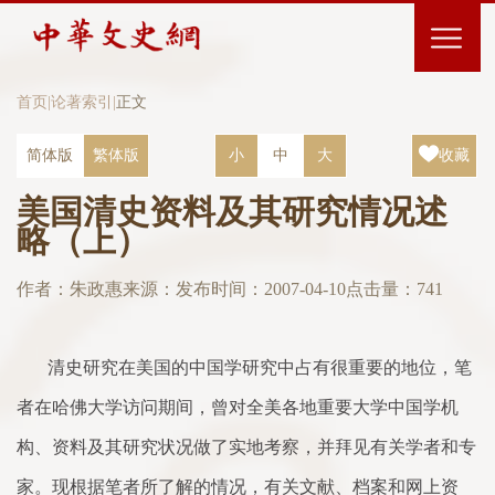
首页
|
论著索引
|
正文
简体版
繁体版
小
中
大
收藏
美国清史资料及其研究情况述
略（上）
作者：朱政惠
来源：
发布时间：2007-04-10
点击量：
741
清史研究在美国的中国学研究中占有很重要的地位，笔
者在哈佛大学访问期间，曾对全美各地重要大学中国学机
构、资料及其研究状况做
了
实地考察，并拜见有关学者和专
家
。现根据笔者所
了
解的情况，有关文献、档案和网上资