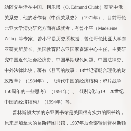
幼随父生活在中国。柯乐博（
O. Edmund Clubb
）研究中俄
关
系
史，他的著作有《中俄关
系
史》（
1971
年）。目前哥伦
比亚大学清史研究方
面
有成就者，有曾小平（
Madeleine
Zelin
）等专
家
。曾小平是
历史
系
教授，曾任哥伦比亚大学东
亚研究所所长、美国教育部东亚国
家
资源中心主任。主要研
究中国近代社会经济史、中国早期现代问题、中国法律史、
中外法律比较，著有《县官的故事：
18
世纪清朝
合
理化的财
政改革》（
1984
年）、《清代中国的经济结构：鸦片战争
150
周年的一些思考》（
1991
年）、《现代化与
19
—
20
世纪
中国的经济结构》（
1994
年）等。
普林斯顿大学的东亚图书馆是美国很有实力的图书馆，
原来是加拿大的葛斯特图书馆，
1937
年后全部转到普林斯顿