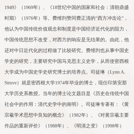
1949
》（
1969
年）、《
18
世纪中国的国
家
和社会：清朝鼎盛
时期》（
1976
年）等。费维剀赞同费正清的“西方冲击论”，
他认为中国传统价值观念和
制
度是中国经济近代化的阻力，
中国传统思想不改变，对西方的响应是无结果的。由此，他
还对中日近代化的过程做
了
比较研究。费维剀也从事中国史
学史的研究，主要研究中国马
克
思主义史学，从而使密西根
大学成为中国史学
史研究
博士的培养点。司徒琳（
Lynn A.
Struve
）就是密西根大学
1974
年
毕业的
博士，现任印第安那
大学
历史
系
教授。当年的博士论文题目是《历史在传统中国
社会中的作用：清代史学中的南明》。司徒琳专著有：《黄
宗羲学
术
思想中良知的概念》（
1982
年）、《对黄宗羲主要
作品的重新评价》（
1988
年）、《明清之变》（
1998
年）