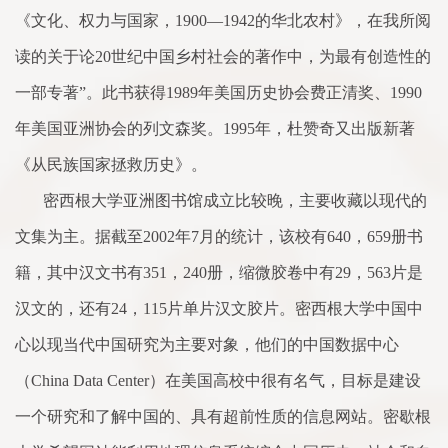
《文化、权力与国
家
，
1900
—
1942
的华北农村》，在我所阅
读的关于论
20
世纪中国乡村社会的著作中，为最有创造性的
一部专著”。此书获得
1989
年美国历史协会费正清奖、
1990
年美国亚洲协会的列文森奖。
1995
年，杜赞奇又出版新著
《从民族国
家
拯救历史》。
密西根大学亚洲图书馆成立比较晚，主要收藏以现代的
文集为主。据截至
2002
年
7
月的统计，该校有
640
，
659
册书
籍，其中汉文书有
351
，
240
册，缩微胶
卷
中有
29
，
563
片是
汉文的，还有
24
，
115
片单片汉文胶片。密西根大学中国中
心以现当代中国研究为主要对象，他们的中国数据中心
（
China Data Center
）在美国高校中很有名气，目标是建设
一个研究和
了
解中国的、具有超前性质的信息网站。密歇根