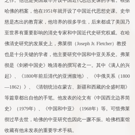
之作。他也是美国最早开设中国近代思想史课的学者。根据
哈佛的档案，他在
1951
年就开设
了
中国近代思想史课。史华
慈是杰出的教育
家
，他培养的很多学生，后来都成
了
美国乃
至世界有重要影响的清史专
家
和中国近代史研究权威。在哈
佛清史研究的发展史上，弗莱彻（
Joseph Jr. Fletcher
）教授
也是十分关键的学者，他主要研究中国和中亚关
系
史。弗莱
彻是《剑桥中国史》晚清
卷
的撰写者之一。其中《满人的兴
起》、《
1800
年前后清代的亚洲腹地》、《中俄关
系
（
1800
—
1862
）》、《清朝统治在
蒙
古、新疆和西藏的全盛时期》
等篇章都出自他的手笔。他发表的论文有《中国西北边界简
史》（
1979
年）、《中国和中亚》（
1968
年）等。可惜弗莱
彻过早去世，哈佛的中亚研究也因此一蹶不振。哈佛档案馆
收藏有他未发表的重要学
术
手稿。