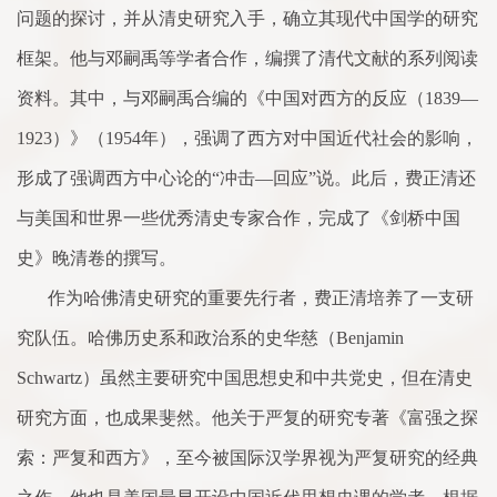
问题的探讨，并从清史研究入手，确立其现代中国学的研究
框架。他与邓嗣禹等学者
合
作，编撰
了
清代文献的
系
列阅读
资料。其中，与邓嗣禹
合
编的《中国对西方的反应（
1839
—
1923
）》（
1954
年），强调
了
西方对中国近代社会的影响，
形成
了
强调西方中心论的“冲击—回应”说。此后，费正清还
与美国和世界一些优秀清史专
家
合
作，完成
了
《剑桥中国
史》晚清
卷
的撰写。
作为哈佛清史研究的重要先行者，费正清培养
了
一支研
究队伍。哈佛历史
系
和政治
系
的史华慈（
Benjamin
Schwartz
）虽然主要研究中国思想史和中共党史，但在清史
研究方
面
，也成果斐然。他关于严复的研究专著《富强之探
索：严复和西方》，至今被国际汉学界视为严复研究的经典