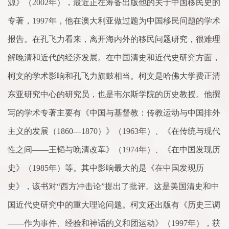
源》（
2002
年），最近正在筹备出版他的关于中国移民史的
专著，
1997
年，他在澳大利亚做过题为中国移民问题的学
术
报告。在孔飞力看来，离开海内外的移民问题研究，很难理
解晚清和近代的经济发展。在中国清史和近代史研究方
面
，
柯文的学
术
影响和孔飞力旗鼓相当。柯文是哈佛大学费正清
东亚研究中心的研究员，也是韦尔斯学院的
历史
教授。他撰
写的学
术
专著主要有《中国与基督教：传教运动与中国排外
主义的发展（
1860
—
1870
）》（
1963
年）、《在传统与现代
性之间——王韬与晚清改革》（
1974
年）、《在中国发现历
史》（
1985
年）等。其中影响最大的是《在中国发现历
史》，该书对“西方冲击论”提出
了
批评。这是美国清史和中
国近代史研究中的重大理论问题。柯文还出版有《历史三调
——作为事件、经验和神话的义和团运动》（
1997
年），获