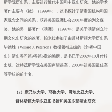
斯学院历史
系
，主要进行近代中国和中亚史研究。她的学
术
著作主要有《镜》（
1999
年），该书探讨
了
清帝国机构和国
家
观念之间的关
系
，获得美国亚洲协会
2001
年度的列文森
奖。她的另一部著作《满洲》（
1997
年）是关于满清创立时
期文化史研究的论著。帕米拉参加
了
由普林斯顿大学历史
系
毕德胜（
Willard J. Peterson
）教授领衔主编的《剑桥中国
史》清史
卷
即第
9
卷
第
6
章的编撰，是书已于
2002
年
10
月付梓
出版。达特茂斯学院在美国声望很高，
2003
年进美国最佳高
等学校的前十名。
（
2
）康乃尔大学、耶鲁大学、哥地比亚大学、
普林斯顿大学东亚图书馆和美国东部清史研究