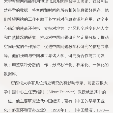
大学希望网站能利用地理信息
系
统综
合
中国历史、社会和自
然科学的数据，将空间和时间的所有相关信息很好保存。他
们希望网站的工作有助于各学科对信息资源的利用。这个中
心确定的使命还包括：支持对地方、地区和全球变化的人文
和自然情况的研究；推动对中国问题研究的定量分析；推动
空间研究的
合
作探讨；促进中国问题教学和研究的信息共享
等。他们强调与中国和世界诸大学、研究所
合
作与共同发
展；调整诸种分散的工作，形成标
准
化、档案化、一体化的
数据库。
密西根大学有几位清史研究的有影响专
家
。前密西根大
学中国中心主任费维剀（
Alburt Feuerker
）教授就是其中的
一位。他主要研究近代中国经济，著有《中国的早期工业
化：盛宣怀和官办企业》（
1958
年）、《中国经济，
1870
—