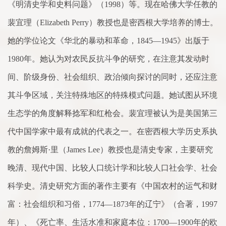
《明清史学和史料问题》（
1998
）等。现在哈佛大学任教的
裴宜理（
Elizabeth Perry
）教授也是密西根大学培
养的
博士。
她的学位论文《华北的暴动和革命，
1845
—
1945
》出版于
1980
年。她认为对农民反抗斗争的研究，在注意其发动时
间、阶级身份、社会组织、政治倾
向
探讨的同时，还应注意
其斗争区域，关注特殊地区的特殊模式问题。她试图从环境
生态学的角度解释捻军和红枪会。裴宜理被认为是美国第三
代中国学
家
中最有成就的代表之一。在密西根大学历史
系
执
教的詹姆斯·里（
James Lee
）教授也是清史专
家
，主要研究
晚清、现代中国、比较人口统计学和比较人口社会学、社会
科学史。清史研究方
面
的著作主要有《中国农村的运气和财
富：社会组织和习俗，
1774
—
1873
年的辽宁》（
合
著，
1997
年）、《死亡率、生活水
准
和
家
庭本位：
1700
—
1900
年的欧