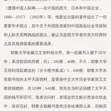
《遭遇中国人际网——在中国的西方、日本和中国企业，
1880
—
1937
》（
2002
年）等。他新近出版的著作提出
了
一些
重要学
术
观点，其中关于外国投资
家
到中国
面
临社会等级
制
和人际关
系
网挑战的观点，被认为是西方学者对东方经商特
点及其规律探索的重要成果。
耶鲁大学收藏汉文资料相当早。第一批藏书入藏于
1878
年，
系
清朝容闳所赠，共
1
，
280
册，
40
种。不久，耶鲁大学
又得到清廷赠送的《古今图书集成》
5
，
040
册。耶鲁大学东
亚图书馆的太平天国资料，是香港中文大学历史学
家
简又文
教授捐赠的，共
320
种，
640
册。
简
先生当时还捐赠
了
太平天
国的钱币和官印。笔者访问时，发现这些文献分类放在纸盒
中，保存完好。耶鲁古籍藏书显然没有哈佛那
么
多，但购买