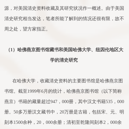
源，对美国清史资料收藏及其研究状况作一概述。由于美国
清史研究相当发达，笔者所能
了
解到的情况还很有限，故不
周之处，望方
家
指正。
（
1
）哈佛燕京图书馆藏书和美国哈佛大学、纽因伦地区大
学的清史研究
在哈佛大学，收藏清史资料的主要图书馆是哈佛燕京图
书馆。截至
1999
年
6
月的统计，哈佛燕京图书馆（以下简称
燕京）书籍的藏量超过
947
，
000
册，其中汉文书籍
535
，
000
册。
50
多万册汉文藏书中，
20
万册是古籍，包括宋、元、明
刻本
1500
余
种，
20
，
000
余
册；清初至乾隆间刻本
2
，
000
余