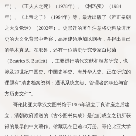
年）、《
王
夫人之死》（
1978
年）、《利玛窦》（
1984
年）、《上帝之子》（
1994
年）等，最近出版
了
《雍正皇朝
之大义觉迷》（
2002
年）。史景迁的著作注意将史料放进历
史的大文化背景中考察，高屋建瓴地加以剖析，并得出自己
的学
术
真见。在耶鲁，还有一位清史研究专
家
白彬菊
（
Beatrics S. Bartlett
），主要进行清代文献和档案研究，也
涉及
20
世纪中国史、中国史学史、海外华人史。正在研究的
课题有“清史档案资料：通讯
系
统文献、管理者的职位与官
方历史文件”。
哥伦比亚大学汉文图书馆于
1905
年设立丁良讲座之后建
立，清朝政府赠送的《古今图书集成》是他们成立之初所获
得的最早的中文著作。馆藏现在已逾
20
万册。哥伦比亚大学