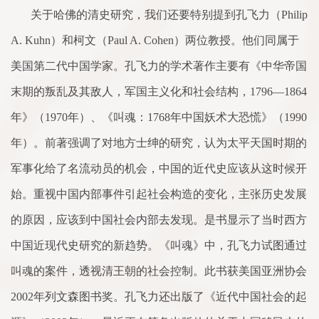
关于哈佛的清史研究，我们还要特别提到孔飞力（
Philip
A. Kuhn
）和柯文（
Paul A. Cohen
）两位教授。他们同属于
美国第二代中国学
家
。孔飞力的学
术
著作主要有《中华帝国
末期的叛乱及其敌人，军国主义化和社会结构，
1796
—
1864
年》（
1970
年）、《叫魂：
1768
年中国妖
术
大恐慌》（
1990
年）。前著强调
了
对地方士绅的研究，认为太平天国时期的
军事化给
了
名流动员的机会，中国的近代史应该从这时候开
始。重视中国内部事件引起社会构造的变化，主张历史发展
的原因，应该到中国社会内部去发现。是书显示
了
当时西方
中国近现代史研究的新趋势。《叫魂》中，孔飞力试图通过
叫魂的案件，透视清王朝的社会控
制
。此书获美国亚洲协会
2002
年列文森图书奖。孔飞力还出版
了
《近代中国社会的起