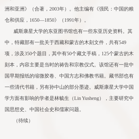
洲和亚洲》（
合
著，
2003
年）。他主编有《强民：中国的粮
仓和供应，
1650
—
1850
》（
1991
年）。
威斯康星大学的东亚图书馆也有一些东亚历史资料。其
中，特藏部有一批关于西藏和
蒙
古的木刻文件，共有
549
项，涉及
350
个题目，其中有
50
个藏文手稿，
125
个
蒙
古的木
刻本，内容主要是当时的祷告和宗教仪式。该馆还有一批中
国早期报纸的缩微胶
卷
、中国方志和佛教书籍。藏书部也有
一些清代书籍，另有孙中山的部分墨迹。威斯康星大学中国
学方
面
有影响的学者是林毓生（
Lin Yusheng
），主要研究中
国思想史、中国社会史和儒
家
问题。
（待续）