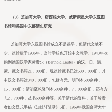
（
3
）芝加哥大学、密西根大学、威斯康星大学东亚图
书馆和美国中东部清史研究
芝加哥大学东亚图书馆成立不是很早，但清代文献不
少。该馆建于
1936
年，当时学校也开始中文教学。
1943
年收
购到德国汉学
家
劳费尔（
Berthold Laufer
）的汉、日、满、
蒙
、藏文书籍
21
，
000
册。现该馆藏书已达
530
，
000
册，其
中汉文书籍达
340
，
000
册，包括有元、明刊本
500
余
种，
15
，
000
册；清初至乾隆刊本
500
余
种，
7
，
000
余
册，还有方
志
2
，
700
种，丛书
600
余
种等。关于清代的资料，若干珍贵
者如文廷式手稿《知过轩随录》
5
册。
1969
年我国
台
湾大华