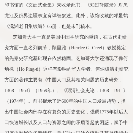
印书馆的《文廷式全集》未收录此书。《知过轩随录》对黑
龙江及俄界边疆事宜有详细叙述。此外，该馆收藏的邓显鹤
《沅湘老旧集续编》
65
册，也是未刊稿本。
芝加哥大学一直是美国中国学研究的重镇，在古代史研
究方
面
一直名列前茅，顾里雅（
Herrlee G. Creel
）教授奠定
的先秦史研究基础现在依然稳固。芝加哥大学还涌现
了
像何
炳棣（
Ho Ping-ti
）这样有影响的华人学者。何炳棣清史研究
方
面
的著作主要有《中国人口及其相关问题的历史研究，
1368
—
1953
》（
1959
年）、《明清社会史论，
1368
—
1911
》
（
1974
年）。前书揭示
了
近
600
年的中国人口发展趋势，指
出中国社会内部存在有复杂的历史变化，强调
1775
年以后人
口快速增长以及人口与资源之间的矛盾引起的
困
惑，赋予中