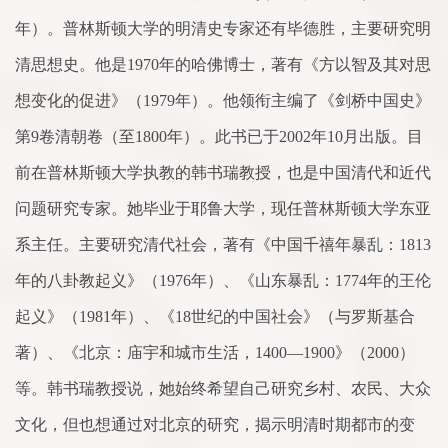
年）。普林斯顿大学的明清史专
家
还有毕德胜，主要研究明
清思想史。他是
1970
年的哈佛博士，著有《方以智及其对思
想变化的促进》（
1979
年）。他领衔主编
了
《剑桥中国史》
第
9
卷
清朝
卷
（至
1800
年）。此书已于
2002
年
10
月出版。目
前在普林斯顿大学执教的
韩书瑞
教授，也是中国清代和近代
问题研究专
家
。她毕业于耶鲁大学，现任普林斯顿大学东亚
系
主任。主要研究清代社会，著有《中国千禧年暴乱：
1813
年的八卦教起义》（
1976
年）、《山东暴乱：
1774
年的王伦
起义》（
1981
年）、《
18
世纪的中国社会》（与罗斯基
合
著）、《北京：庙宇和城市生活，
1400
—
1900
》（
2000
）
等。
韩书瑞
教授说，她始终希望自己研究乡村、农民、大众
文化，但也想通过对北京的研究，揭示明清时期都市的变