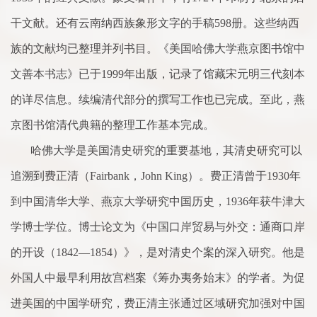
干文献。还有云南纳西族象形文字的手稿
598
册。这些纳西
族的文献均已整理并列书目。《美国哈佛大学燕京图书馆中
文善本书志》已于
1999
年出版，记录
了
馆藏宋元明三代刻本
的详尽信息。续编清代部分的撰写工作也已完成。至此，燕
京图书馆清代典籍的整理工作基本完成。
哈佛大学是美国清史研究的重要基地，其清史研究可以
追溯到费正清（
Fairbank
，
John King
）。费正清曾于
1930
年
到中国清华大学、燕京大学研究中国历史，
1936
年获牛津大
学博士学位。博士论文为《中国口岸贸易与外交：通商口岸
的开设（
1842
—
1854
）》，是对清史个案的深入研究。他是
外国人中最早利用故宫档案《筹办夷务始末》的学者。为促
进美国的中国学研究，费正清主张通过区域研究加强对中国