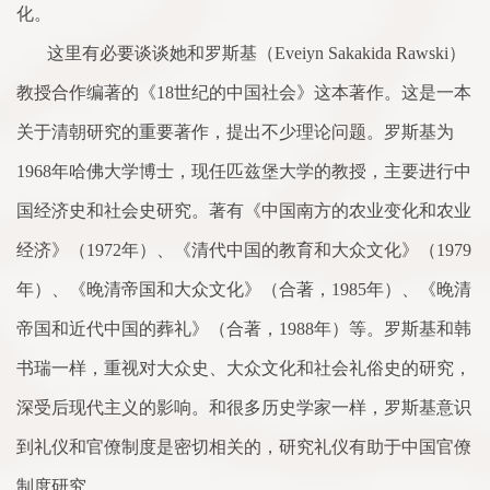
化。
这里有必要谈谈她和罗斯基（
Eveiyn Sakakida Rawski
）
教授
合
作编著的《
18
世纪的中国社会》这本著作。这是一本
关于清朝研究的重要著作，提出不少理论问题。罗斯基为
1968
年哈佛大学博士，现任匹兹堡大学的教授，主要进行中
国经济史和社会史研究。著有《中国南方的农业变化和农业
经济》（
1972
年）、《清代中国的教育和大众文化》（
1979
年）、《晚清帝国和大众文化》（
合
著，
1985
年）、《晚清
帝国和近代中国的葬礼》（
合
著，
1988
年）等。罗斯基和韩
书瑞一样，重视对大众史、大众文化和社会礼俗史的研究，
深受后现代主义的影响。和很多历史学
家
一样，罗斯基意识
到礼仪和官僚
制
度是密切相关的，研究礼仪有助于中国官僚
制
度研究。