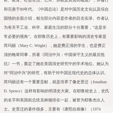
府、教育、社会生活、艺
术
、宗教及其居民概观》，并修订
和完善于
80
年代。《中国总论》是对中国历史文化以及综
合
国情的全
面
介绍，相当部分内容是作者的目击实录。作者认
为有关手工业、科学、
家
庭生活的部分十分重要，“这是非
常必要的视角”。在耶鲁历史上，有重要影响的清史专
家
是
芮玛丽（
Mary C. Wright
），她是费正清的学生，也是费正
清的晚辈同事，所著《同治中兴：中国保守主义的最后抵
抗》一书，奠定
了
她在美国清史研究中的学
术
地位。她认为
对“同治中兴”的研究，有助于对中国近现代史的总体认识。
芮玛丽还有一个重要贡献，就是培养
了
像史景迁（
Jonathan
D. Spence
）这样有影响的明清史大
家
。在耶鲁校史上，史氏
的名字和美国前总统
克
林顿排在一起，被誉为耶鲁杰出人
士。史景迁的著作很多，主要有《康熙自画像》（
1974