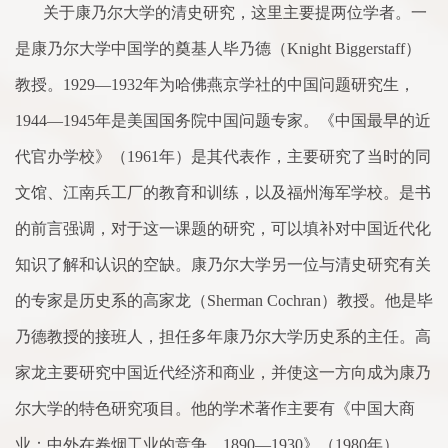
关于康乃尔大学的清史研究，这里主要提两位学者。一
是康乃尔大学中国学的奠基人毕乃德（
Knight Biggerstaff
）
教授。
1929
—
1932
年为哈佛燕京学社的中国问题研究生，
1944
—
1945
年是美国国务院中国问题专
家
。《中国最早的近
代官办学校》（
1961
年）是其代表作，主要研究
了
当时的同
文馆、江南兵工厂的教育和训练，以及福州海军学校。是书
的前言强调，对于这一课题的研究，可以填补对中国近代化
知识
了
解和认识的空缺。康乃尔大学另一位与清史研究有关
的专
家
是历史
系
的高
家
龙（
Sherman Cochran
）教授。他是
毕
乃德
教授的接班人，担任多年康乃尔大学历史
系
的主任。高
家
龙主要研究中国近代经济和商业，并使这一方
向
成为康乃
尔大学的特色研究项目。他的学
术
著作主要有《中国大商
业：中外在
卷
烟工业的竞争，
1890
—
1930
》（
1980
年）、