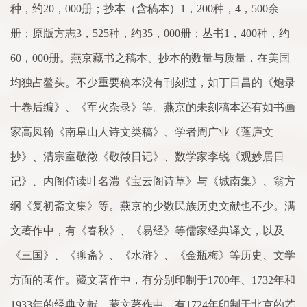
种，约
20
，
000
册；抄本（含稿本）
1
，
200
种，
4
，
500
余
册；原版方志
3
，
525
种，约
35
，
000
册；丛书
1
，
400
种，约
60
，
000
册。燕京藏书之稿本、抄本的数量与质量，在美国
均独占鳌头。不少重要稿本没有刊刻过，如丁日昌的《炮录
十
卷
后编》、《军火杂录》等。燕京的未刻稿本还有如书画
家
高凤翰《南阜山人诗文类稿》、学者周广业《蓬庐文
抄》、清宗室敬
徵
《敬
徵
日记》、数学
家
李锐《观妙居日
记》、内阁侍读
叶
名澧《宝云阁诗草》与《城南集》、翁方
纲《复初斋文集》等。燕京的少数民族历史文献也不少。满
文著作中，有《春
秋
》、《易经》等儒
家
经典译文，以及
《三国》、《聊斋》、《水浒》、《金瓶梅》等历史、文学
方
面
的著作。藏文著作中，有分别印
制
于
1700
年、
1732
年和
1933
年的经典文献。
蒙
文著作中，有
1724
年印
制
于北京的若