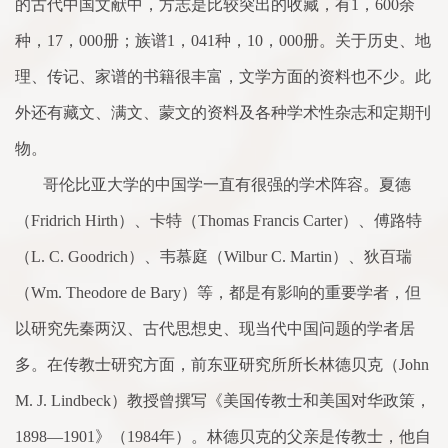
的古代中国文献中，方志是比较突出的收藏，有
1
，
600
余
种，
17
，
000
册；族谱
1
，
041
种，
10
，
000
册。关于历史、地
理、传记、
家
谱的书籍很丰富，文学方
面
的资料也不少。此
外还有藏文、满文、
蒙
文的资料及各种学
术
性杂志和定期刊
物。
哥伦比亚大学的中国学一直有很强的学
术
阵容。夏德
（
Fridrich Hirth
）、卡特（
Thomas Francis Carter
）、傅路特
（
L. C. Goodrich
）、韦慕庭（
Wilbur C. Martin
）、狄百瑞
（
Wm. Theodore de Bary
）等，都是有影响的重要学者，但
以研究先秦两汉、古代思想史、现当代中国问题的学者居
多。在传教士研究方
面
，前东亚研究所所长林德贝
克
（
John
M. J. Lindbeck
）教授曾撰写《美国传教士和美国对华政策，
1898
—
1901
》（
1984
年）。林德贝
克
的父亲是传教士，他自