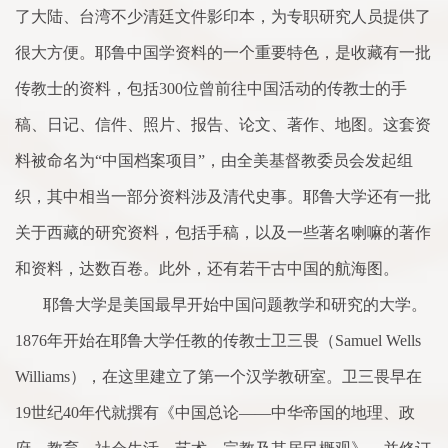
了
大陆、
台
湾不少清廷文件影印本，为专职研究人员提供
了
很大方便。耶鲁中国学资料的一个重要特色，是收藏有一批
传教士的资料，包括
300
位曾前往中国活动的传教士的手
稿、日记、信件、照片、报告、论文、著作、地图。这套资
料被命名为“中国档案项目”，由全美基督教委员会发起组
织，其中相当一部分资料涉及清代史事。耶鲁大学还有一批
关于西藏的研究资料，包括手稿，以及一些著名喇嘛的著作
和资料，达数百
卷
。此外，还有若干古中国的航海图。
耶鲁大学是美国最早开始中国问题教学和研究的大学。
1876
年开始在耶鲁大学任教的传教士卫三畏（
Samuel Wells
Williams
），在这里建立
了
第一个汉学教研室。卫三畏早在
19
世纪
40
年代就撰有《中国总论——中华帝国的地理、政