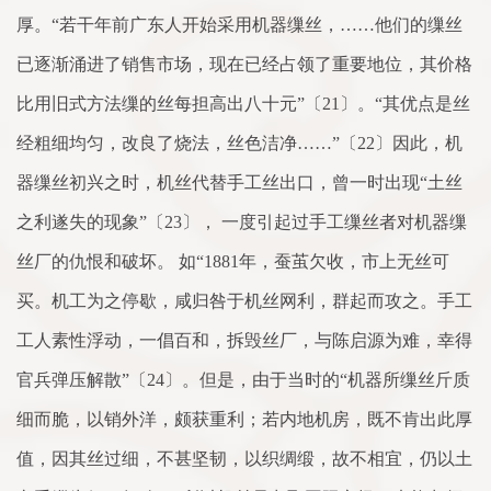
厚。“若干年前广东人开始采用机器缫丝，……他们的缫丝
已逐渐涌进了销售市场，现在已经占领了重要地位，其价格
比用旧式方法缫的丝每担高出八十元”〔21〕。“其优点是丝
经粗细均匀，改良了烧法，丝色洁净……”〔22〕因此，机
器缫丝初兴之时，机丝代替手工丝出口，曾一时出现“土丝
之利遂失的现象”〔23〕， 一度引起过手工缫丝者对机器缫
丝厂的仇恨和破坏。 如“1881年，蚕茧欠收，市上无丝可
买。机工为之停歇，咸归咎于机丝网利，群起而攻之。手工
工人素性浮动，一倡百和，拆毁丝厂，与陈启源为难，幸得
官兵弹压解散”〔24〕。但是，由于当时的“机器所缫丝斤质
细而脆，以销外洋，颇获重利；若内地机房，既不肯出此厚
值，因其丝过细，不甚坚韧，以织绸缎，故不相宜，仍以土