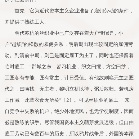
首先，它为近代资本主义企业准备了雇佣劳动的条件，
并提供了熟练工人。
明代苏杭的丝织业中已广泛存在着大户“呼织”，小
户“趁织”的松散的雇佣关系，明后期出现比较固定的雇佣劳
动。到清前中期，则已是固定雇工为主了，同时也还保留着
临时雇工，“郡城之东，皆习机业，织文曰缎，方空曰纱，
工匠各有专能。匠有常主，计日受值。有他故则唤无主之匠
代之，曰唤找。无主者，黎明立桥以待，粥后散归。若机房
工作减，此辈衣食无所矣”〔2〕。可见丝织业的雇工， 来
自竞争中失败的机户，绝少外地流民，也无学徒制度，因而
必是熟练的织手。尽管我国资本主义萌芽发展迟缓，但自由
雇工劳动已有数百年的历史，所以鸦片战争后，外国资本家