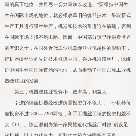
洲的真正地位，并且尽一切力量加以改进。”要维持中国生
丝在国际市场的地位，就必须改革旧的缫丝技术，采取新式
生产工具进行缫丝生产，机器和技术的引进迫在眉睫，否则
在国际市场上找不到出路。因而，中国部分较早睁眼看世界
的有识之士，在国外近代工业机器缫丝业优越性的影响下，
把机器缫丝业的先进技术引进中国，兴办机器缫丝厂，以维
护中国生丝在国际市场的地位，从而推动了中国民族工业机
器缫丝业的发展。
第三，机器缫丝业投资小，效率高，利益大。
引进的缫丝机器经改进所需投资并不很大， 小机器每
座投资不过1800—2200两银，和手工缫丝工场的投资相差不
大〔13〕。陈启源创办第一家民族近代缫丝厂时曾“创设足
踏机械，以人力代火力，所制生丝较之法国所产无多