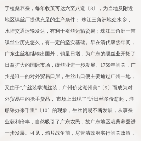
于植桑养蚕，每年收茧可达六至八造〔8〕，为当地及附近
地区缫丝厂提供充足的生产条件； 珠江三角洲地处水乡，
水陆交通运输发达，有利于蚕丝运输贸易；珠江三角洲一带
缫丝业历史悠久，有一定的坚实基础。早在清代康熙年间，
广东生丝相继输出国外，销量日增，为广东的缫丝业开拓了
日益扩大的国际市场，缫丝业进一步发展。1759年闭关，广
州是唯一的对外贸易口岸，生丝出口便主要通过广州一地，
又由于“广丝装学湖丝装，广州价比湖州美”〔9〕而成为对
外贸易中的抢手货品， 市场上出现了“近日丝多价愈起，洋
船采办来千里”〔10〕的现象，生丝贸易不断发展，从事蚕
业获利倍丰，自然吸引了广东农民，故广东地区栽桑养蚕进
一步发展。可见，鸦片战争前，尽管清政府实行闭关政策，