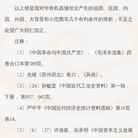
以上便是我对华资机器缫丝业产生的远因、近因、内
因、外因、大背景和小范围等几个有利条件的简析，不足之
处望广大同仁指正。
注释：
〔1〕《中国革命与中国共产党》， 《毛泽东选集》四
卷合订本第589页。
〔2〕光绪《苏州府志》卷21，《风俗》。
〔3〕〔24〕孙毓棠《中国近代工业史资料》第一辑，
下册， 第957、965页。
〔4〕严中平《中国近代经济史统计资料选辑》第16页
表14。
〔5〕〔6〕〔27〕许涤新、吴承明《中国资本主义发展