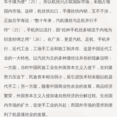
车手缫为便”〔25〕。所以机丝只占取国际市场，未能占领
国内市场。这样，机丝供出口，手缫丝供内销，互不干涉，
正如吕学海说：“数十年来，汽机缫丝与足机并行不
悖”〔25〕，手机所以流行，因“此种手机丝多销流于内地为
织造纱绸之用”〔26〕。在广东，更是汽机、足机、手机并
行，近代工业，工场手工业和散工制并存。这是中国近代工
业的一大特色。以汽丝为主的多种缫丝法并存的现象说明：
一方面，当时中国民族工业在外国资本主义入侵下，在封建
势力压迫下，民族资本相当弱小，虽引进技术却未能以机器
代手工；另一方面，随着中国商业性农业的发展，商品经济
繁荣，外国资本主义入侵加速自然经济的分解过程。生丝国
内市场的扩大，促使手工业的兴起；而国外市场的需求则便
利了机器缫丝业的发展。