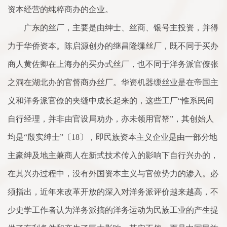
资本经营的纯粹商办的企业。
广东的丝厂，主要是由绅士、丝商、银号主投资，并得
力于华侨资本。陈启源创办的继昌隆缫丝厂，既不同于买办
商人黄佐卿在上海办的买办式丝厂，也不同于洋务派官僚张
之洞在湖北办的官督商办丝厂。华资机器缫丝业是在帝国主
义和洋务派官僚的夹缝中成长起来的，这些工厂“惟系民间
自行经理，并非由官设局劝办，亦未领用官帑”，其创始人
均是“殷实绅士”〔18〕，即民族资本主义企业是由一部分地
主豪绅及地主兼商人在新式技术传入的影响下自行兴办的，
在其兴办过程中，没有外国资本主义与官僚势力的渗入。必
须指出，近年来改革开放的深入对洋务派评价越来越高，不
少史学工作者认为洋务派搞的洋务运动为民族工业的产生提