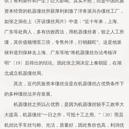
供了有利条件和产生了巨大影响。其实不然，而是中国民族
资本经营的机器缫丝所获厚利刺激了洋务派兴办缫丝工厂，
如张之洞在上《开设缫丝局片》中道：“近十年来，上海、
广东等处商人，多有仿效西法，用机器缫丝者，较之人工所
缫，其价值顿增至三倍，专售外洋，行销颇旺”。这是他派
候补道刘保林去上海、广东等地“将机器缫丝办法考核详
明”〔19〕后得出的结论。因此张之洞决定上奏朝廷，在湖
北成立机器缫丝局。
其次，近代民族资本缫丝业是在机器缫丝占优势条件下
的多种缫丝法并存发展。
机器缫丝之所以占优势，是因为机器缫丝较手工效率大
大提高，机器缫丝“一日之作，可抵十工之用。”〔20〕而且
机丝比手车丝匀称、光洁，质量好，因此售价也高，利润优