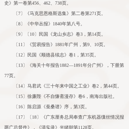
史》第一卷第456、462、738页。
〔7〕《马克思恩格斯选集》第二卷第271页。
〔8〕《中华丛报》1840年第八号。
〔9〕〔10〕民国《龙山乡志》卷3，第14页。
〔11〕《贸易报告》1881年广州，第9、10页。
〔12〕民国《顺德县续志》卷1，第35页。
〔13〕《海关十年报告1882—1891年分广州》，下册第
77页。
〔14〕马君武《三十年来中国之工业》卷2，第44页。
〔15〕徐廉陛《不自慊斋漫存》卷6，南海出版社。
〔16〕陈启源《蚕桑谱》序，第3页。
〔17〕〔18〕《广东厘务总局奉查广东机器缫丝情况报
两广总督件》，《清实录》光绪朝第1128页。