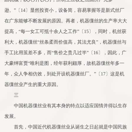
逊。”〔14〕显然投资小，设备简，容易掌握等是新式丝厂
在广东能够不断发展的原因。再者，机器缫丝的生产率大大
提高，“每一女工可抵十余人之工作”〔15〕，同时，机丝获
利大，机器缫丝“丝条柔而价值高，其法尤良”，机器缫丝与
手工比用茧差不多，而“售价之贵几过半”〔16〕，因此，广
大豪绅富贾“唯利是图，经年获利颇厚，故机器缫丝年多一
年，众人争相仿效，到处开设机器缫丝厂。”〔17〕这是机
器缫丝业产生的重大原因。
三
中国机器缫丝业有其本身的特点以适应国情并得以生存
发展。
首先，中国近代机器缫丝业从诞生之日起就是中国民族