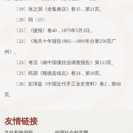
〔19〕张之洞《全集奏议》卷35，第21页。
〔20〕同〔15〕
〔21〕《捷报》卷40，1875年5月3日。
〔22〕《海关十年报告1882—1891年分第256页广
州》。
〔23〕考活《南中国缫丝业调查报告》第113页。
〔25〕民国《顺德县续志》卷24，第18页。
〔26〕彭泽益《中国近代手工业史资料》卷2，第68
页。
友情链接
文化和旅游部
中国社会科学网