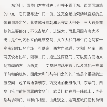
东华门、西华门左右对称，但并不置于东、西两面城墙
的中点，它们更靠近午门一侧。这完全是由紫禁城宫殿的总
体布局决定的。紫禁城分前朝和后寝两大部分，三大殿是前
朝的主要部分，不仅占地广、进深大，而且周围有廊庑环
绕，是个封闭独立的建筑空间。只在太和门与午门之间有一
座南部敞口的广场，可供东、西方向流通。太和门的东、西
两庑设有协和、熙和二门，通过这两座门，可以更方便地来
到前朝的东、西两翼——文华殿与武英殿，以及其他一些属
于前朝的机构。因此太和门与午门之间的广场是个重要的过
渡空间，起了疏通前朝东、西交通的枢纽作用。东华门、西
华门恰与前朝两翼的文华门、武英门处在同一纬线上，也分
别与协和门、熙和门相望。由此观之，这两座城门便利前朝