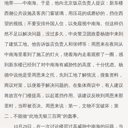
地带——中南海。于是，他向北京饭店负责人提议：新东楼
西侧公共设施及客房门窗玻璃，用压花的或磨砂的，挡住西
望的视线；不要安排外国人住，以免窥视中南海。但这样仍
然不足以解决问题，没过多久，中央警卫团政委杨德中来到
了建筑工地。他告诉饭店负责人和张镈等：周恩来在夜间从
中南海里看到了施工的灯火，绕着海内走着观察了一圈，感
到新东楼已经到了对中南海有威胁性的高度，十分忧虑。杨
德中说他是受周恩来之托，先到工地了解情况，搜集资料，
商议对策，以便着手解决问题的。在集体商议中，有人建议
将故宫午门楼提高，以起遮挡作用。该建议反映到周恩来那
里时，当即被否决。周恩来说：第一，文物不宜破坏；第
二，不能做“此地无银三百两”的蠢事。
10月29日，在一次讨论楼层过高威胁中南海的问题，当