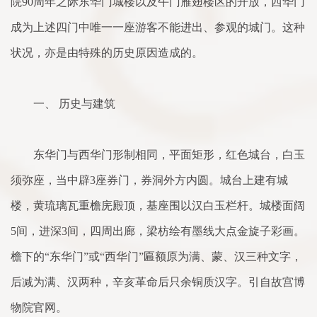
院90周年之际东华门城楼以及午门雁翅楼区的开放，西华门
成为上述四门中唯一一座游客不能进出、参观的城门。这种
状况，亦是由特殊的历史原因造成的。
一、 历史与建筑
东华门与西华门形制相同，平面矩形，红色城台，白玉
须弥座，当中辟3座券门，券洞外方内圆。城台上建有城
楼，黄琉璃瓦重檐庑殿顶，基座围以汉白玉栏杆。城楼面阔
5间，进深3间，四周出廊，梁枋绘有墨线大点金旋子彩画。
檐下的“东华门”或“西华门”匾额原为满、蒙、汉三种文字，
后减为满、汉两种，辛亥革命后只余铜质汉字。引自故宫博
物院官网。