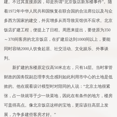
建。不过其直接原因，却是所谓“北京饭店新东楼事件”。随
着1972年中华人民共和国恢复在联合国的合法席位以及与众
多西方国家的建交，外宾增多从而导致宾馆供不应求。北京
饭店扩建工程，便提上了日程。周恩来提出，要使原为350
～370间客房的北京饭店，在扩建后达到1000间以上，要能
同时容纳2000人饮食起居、社交活动、文化娱乐、外事谈
判。
新扩建的东楼原定仅高50米左右，只有14层。当时掌管
财政的国务院副总理李先念感到如此利用市中心的土地是低
效的。他在观看设计模型时对陪同的人说：“北京土地很紧
张，占一块就等于少一块菜地，因此在有条件的地方，楼房
可盖得高点。像北京饭店这样的宝地，更应该往高层上发
展，力争多建些客房才好。”