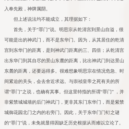
入奉先殿，神牌属阴。
但上述说法均不能成立，其理据如下：
首先，关于“罪门”说。明思宗从乾清宫到景山自溢，很
可能是出的神武门，而不是东华门。因为，从其居住的乾清
宫到东华门的距离，是到神武门距离的三、四倍；从乾清宫
出东华门到其自尽的景山东麓的距离，比出神武门到达景山
东麓的距离，还要远得多。很难想象明思宗在情况危急、时
间紧迫的关头，会去舍近求远。与崇祯皇帝之死有关的所
谓“罪门”之说，也确有其事。但这里特指的所谓“罪门” ，并
非紫禁城城墙的后门神武门，更非其东门东华门，而是紫禁
城御花园北门之内的右旁门。因此，关于东华门门钉之谜
的“罪门”说，未免就显得因缺乏历史根据从而难以立论了。