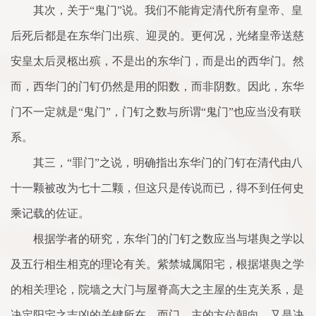
其次，关于“鬼门”说。我们不能肯定清代所有皇帝、皇
后死后都是在东华门出殡、迎灵的。更何况，光绪皇帝送慈
安皇太后灵柩出殡，不是出的东华门，而是出的西华门。然
而，西华门的门钉仍然是用的阳数，而非阴数。因此，东华
门不一定就是“鬼门”，门钉之数与所谓“鬼门”也应当没有联
系。
其三，“罪门”之说，明确指出东华门的门钉在清代由八
十一颗被改为七十二颗，但这只是传说而已，得不到任何史
乘记载的佐证。
根据学者的研究，东华门的门钉之数应当与堪舆之学以
及五行相生相克的理论有关。紫禁城属阳宅，根据堪舆之学
的相关理论，院墙之大门与屋脊高大之主屋的生克关系，是
决定阳宅之吉凶的关键所在。而门、主的方位朝向，又是决