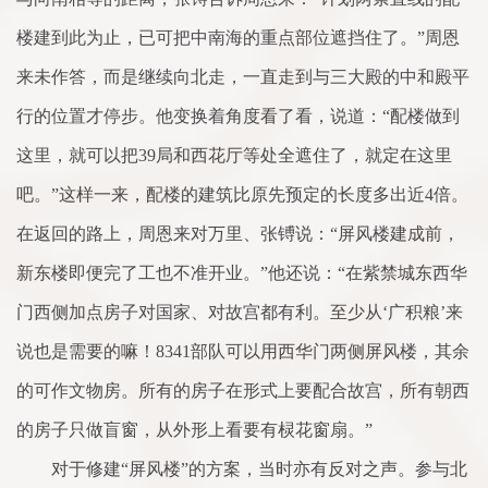
楼建到此为止，已可把中南海的重点部位遮挡住了。”周恩
来未作答，而是继续向北走，一直走到与三大殿的中和殿平
行的位置才停步。他变换着角度看了看，说道：“配楼做到
这里，就可以把39局和西花厅等处全遮住了，就定在这里
吧。”这样一来，配楼的建筑比原先预定的长度多出近4倍。
在返回的路上，周恩来对万里、张镈说：“屏风楼建成前，
新东楼即便完了工也不准开业。”他还说：“在紫禁城东西华
门西侧加点房子对国家、对故宫都有利。至少从‘广积粮’来
说也是需要的嘛！8341部队可以用西华门两侧屏风楼，其余
的可作文物房。所有的房子在形式上要配合故宫，所有朝西
的房子只做盲窗，从外形上看要有棂花窗扇。”
对于修建“屏风楼”的方案，当时亦有反对之声。参与北