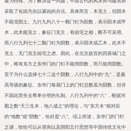
最为特殊。为了解决这一问题，中国古代的风水师与建筑师
采取了化凶为吉以避凶的办法。具体而言，木克土，但阴木
不能克阳土。九行九列八十一颗门钉为阳数，表示阳木或甲
木，此木能克土，象征门克主，有凶宅之相，断不可采用。
而八行九列七十二颗门钉为阴数，表示阴木或乙木，此木不
克土，无门克主凶宅之虑。因此，在北京故宫的四座城门之
中，唯有东方之东华门的门钉不能用阳数，而只能用阴数。
至于为什么选择七十二这个阴数，八行九列中的“九”，是最
高等级的象征。东华门每扇门上的门钉总数虽为阴数，但并
不因此而失去尊卑分明的礼制。八行九列中的“八”，根据河
图之数“天三生木，地八成之”的理论，与“东方木”相对应
的“地数”或“阴数”，恰好是“八”。综上所述，东华门的门钉
之谜，恰恰可以从堪舆以及阴阳五行思想等中国传统文化中