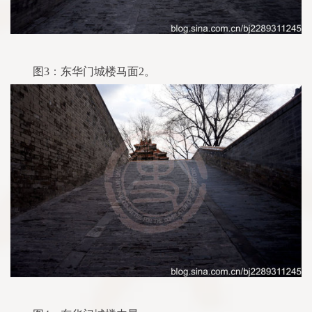
图3：东华门城楼马面2。