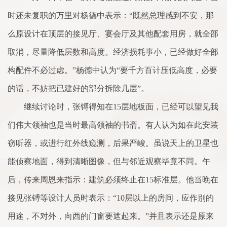
时还未复职的万里对杨德中表示：“既然总理感到不安，那
么原设计在顶层的接见厅、宴会厅及其他配套用房，就全部
取消，尽量降低层数和高度。经济损耗事小，已经做好全部
构配件不必过虑。”杨德中认为“要千方百计压低高度，必要
的话，不妨把已建好的部分拆除几层”。
继续讨论时，张镈得知在15层地板面，已经可以望见我
们伟大领袖也是当时最高领袖的书斋。有人认为如在此安装
窃听器，或进行红外线窥测，后果严峻。虽说天上的卫星也
能侦察地面，得到清晰图像，但与邻近观察毕竟不同。午
后，传来周恩来指示：建筑必须终止在15标准层。他当晚在
接见张镈等设计人员时表示：“10层以上的房间，应作别的
用途，不对外，向西的门窗要遮起来。”并且表示还是原来