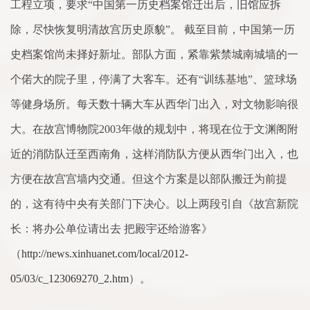
工程立项，要求“中国第一历史档案馆迁出后，旧馆应拆
除，尽快恢复明清故宫历史原貌”。 截至目前，中国第一历
史档案馆尚未择好新址。部队方面，紧靠紫禁城南城墙的一
个偌大的院子里，停满了大客车。还有“训练基地”、篮球场
等健身场所。每天数十辆大车从西华门出入，对文物影响很
大。在故宫博物院2003年做的规划中，将现在位于文渊阁附
近的消防队迁至西南角，这样消防队方便从西华门出入，也
方便在故宫宫墙内交通。但这个方案是以部队搬迁为前提
的，这有待中央有关部门下决心。以上两段引自《故宫新院
长：将办公单位请出去 把殿宇还给游客》
（
http://news.xinhuanet.com/local/2012-
05/03/c_123069270_2.htm
）。