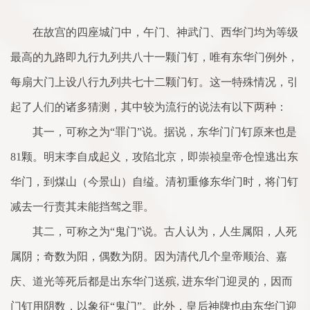
在故宫的四座城门中，午门、神武门、西华门均为等级
最高的九路即九行九列共八十一颗门钉，唯有东华门例外，
每扇大门上设八行九列共七十二颗门钉。这一特殊情况，引
起了人们的诸多猜测，其中较为流行的说法有以下两种：
其一，可称之为“罪门”说。据说，东华门门钉原来也是
81颗。明末李自成起义，攻陷北京，即崇祯皇帝仓惶逃出东
华门，到煤山（今景山）自缢。清初重修东华门时，将门钉
减去一行责其未能挡驾之罪。
其二，可称之为“鬼门”说。古人认为，人生属阳，人死
属阴；奇数为阳，偶数为阴。因为清代几个皇帝顺治、嘉
庆、道光等死后都是出东华门送殡, 进东华门迎灵的，因而
门钉用阴数，以象征“鬼门”。此外，皇后神牌也由东华门迎