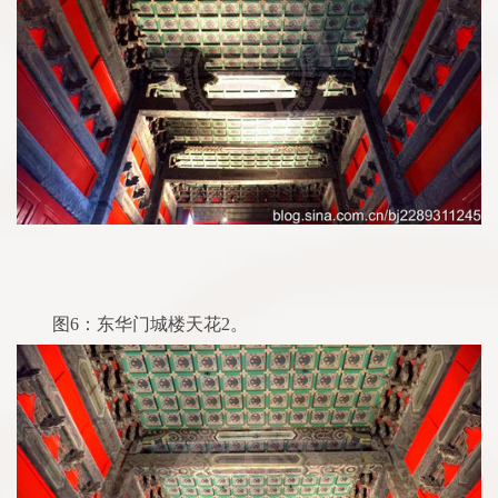
图6：东华门城楼天花2。