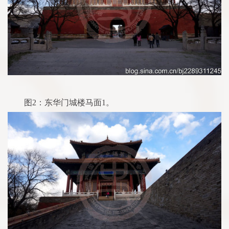
图2：东华门城楼马面1。