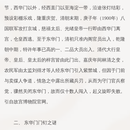
节，西华门以外，经西直门以至海淀一带，沿途张灯结彩，
预设彩棚乐戏，隆重庆贺。清朝末期，庚子年（1900年）八
国联军攻打京城，慈禧太后、光绪皇帝一行即由西华门离
宫，仓皇西逃。至于东华门，清初只准内阁官员出入，乾隆
朝中期，特许年事已高的一、二品大员出入。清代大行皇
帝、皇后、皇太后的梓宫皆由此门出。嘉庆年间林清之变，
农民军由太监刘得才等人经东华门引入紫禁城，但因于门前
与卖煤人争道，情急之中露出所藏兵刃，从而为守门官兵察
觉，骤然关闭东华门，故而仅十数人闯入，起义旋即失败。
引自故宫博物院官网。
二、 东华门门钉之谜