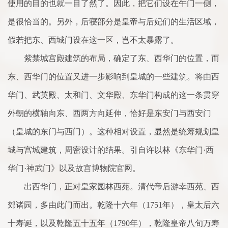
使用的目的也就一目了然了。因此，把它们设在午门一侧，
是很恰当的。另外，后寝部分是皇帝与后妃们的生活区域，
假若把东、西城门设在这一区，岂不太暴露了。
紫禁城宫殿建筑的布局，确定了东、西华门的位置，而
东、西华门的位置又进一步影响到皇城的一些建筑。将由西
华门、武英殿、太和门、文华殿、东华门构成的这一条贯穿
外朝的横轴向东、西两方向延伸，恰好是东安门与西安门
（皇城的东门与西门）。这种相对设置，显然是统筹规划皇
城与宫城建筑，周密设计的结果。引自许以林《东华门·西
华门·神武门》以及故宫博物院官网。
出西华门，正对皇家园林西苑。清代帝后游幸西苑、西
郊诸园，多由此门而出。乾隆十六年（1751年），皇太后六
十寿诞，以及乾隆五十五年（1790年），乾隆皇帝八旬万寿