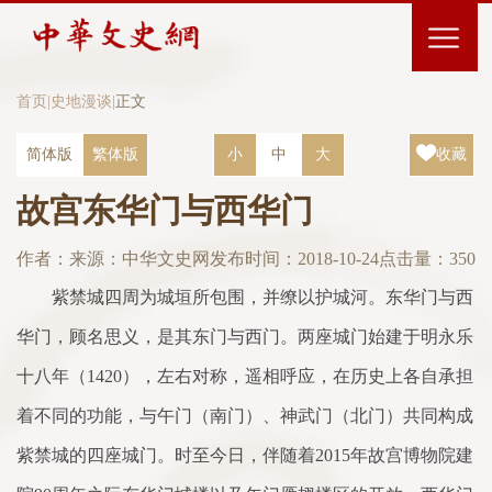
首页
|
史地漫谈
|
正文
简体版
繁体版
小
中
大
收藏
故宫东华门与西华门
作者：
来源：中华文史网
发布时间：2018-10-24
点击量：
350
紫禁城四周为城垣所包围，并缭以护城河。东华门与西
华门，顾名思义，是其东门与西门。两座城门始建于明永乐
十八年（1420），左右对称，遥相呼应，在历史上各自承担
着不同的功能，与午门（南门）、神武门（北门）共同构成
紫禁城的四座城门。时至今日，伴随着2015年故宫博物院建