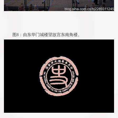
图8：由东华门城楼望故宫东南角楼。