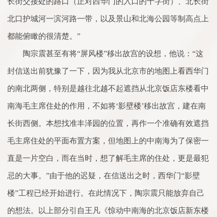
长街交接处的路口（正对西华门的入口的十字街）、北长街
北口护城河一滨河路一带，以及景山和北海公园等制高点上
都能俯瞰的很清楚。”
陶宗震甚至有将“屏风楼”移出故宫的设想，他说：“这
封信送出前犹豫了一下，因为我从北京市的地图上看西华门
的南北两侧，特别是越往北越不起遮挡从北京饭店东楼看中
南海毛主席住处的作用，不如将‘影壁楼’移出故宫，建在南
长街西侧。本想找准丰泽园的位置，再作一个准确有效遮挡
毛主席住处的平面布置方案，但地图上的中南海为了保密一
直是一片空白，而在当时，想了解毛主席的住处，更是最犯
忌的大事。”由于他的迟疑，在信送出之时，西华门“影壁
楼”工程已经开始进行。在此情况下，陶宗震只能放弃自己
的想法。以上部分引自王凡《惊动中南海的北京饭店新东楼