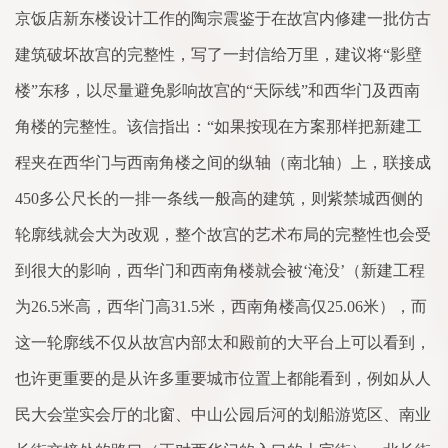
京饭店新东楼设计工作的陶宗震鉴于在故宫内修建一批仿古
建筑破坏故宫的完整性，写了一封信给万里，建议将“影壁
楼”东移，以尽量避免影响故宫的“天际线”和西华门及西南
角楼的完整性。该信指出：“如果按现在方案那样把新建工
程夹在西华门与西南角楼之间的纵轴（南北轴）上，联接成
450多公尺长的一排一条线一般高的建筑，则紫禁城西侧的
轮廓线就会大为改观，整个故宫的艺术布局的完整性也会受
到很大的影响，西华门和西南角楼就会被‘淹没’（新建工程
为26.5米高，西华门高31.5米，西南角楼高仅25.06米），而
这一轮廓线不仅从故宫内部太和殿前的大平台上可以看到，
也许更重要的是从许多重要城市位置上都能看到，例如从人
民大会堂实会厅的北窗、中山公园后河的划船游览区、南业