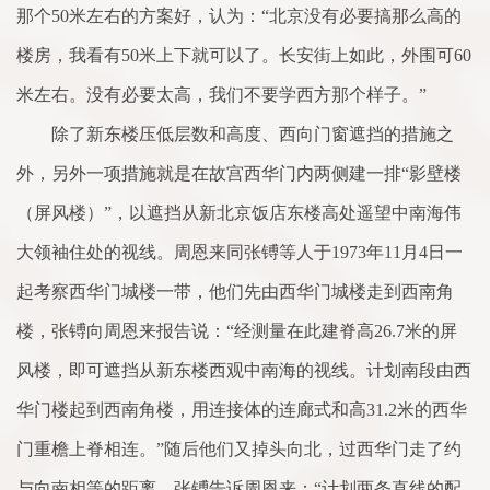
那个50米左右的方案好，认为：“北京没有必要搞那么高的
楼房，我看有50米上下就可以了。长安街上如此，外围可60
米左右。没有必要太高，我们不要学西方那个样子。”
除了新东楼压低层数和高度、西向门窗遮挡的措施之
外，另外一项措施就是在故宫西华门内两侧建一排“影壁楼
（屏风楼）”，以遮挡从新北京饭店东楼高处遥望中南海伟
大领袖住处的视线。周恩来同张镈等人于1973年11月4日一
起考察西华门城楼一带，他们先由西华门城楼走到西南角
楼，张镈向周恩来报告说：“经测量在此建脊高26.7米的屏
风楼，即可遮挡从新东楼西观中南海的视线。计划南段由西
华门楼起到西南角楼，用连接体的连廊式和高31.2米的西华
门重檐上脊相连。”随后他们又掉头向北，过西华门走了约
与向南相等的距离，张镈告诉周恩来：“计划两条直线的配