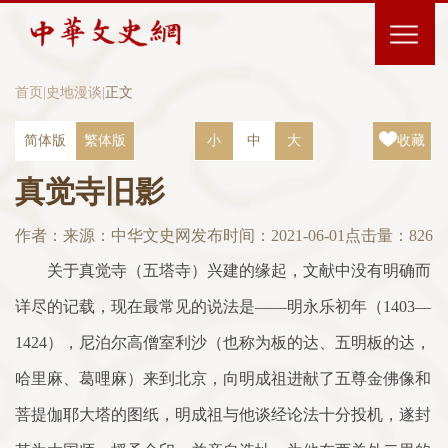
首页
|
史地漫谈
|
正文
简体版
繁体版
小
中
大
收藏
真觉寺旧影
作者：
来源：中华文史网
发布时间：2021-06-01
点击量：
826
关于真觉寺（五塔寺）兴建的缘起，文献中没有明确而
详尽的记载，现在最常见的说法是——明永乐初年（1403—
1424），尼泊尔高僧室利沙（也称为板的达、五明板的达，
哈里麻、葛哩麻）来到北京，向明成祖进献了五尊金佛像和
菩提伽耶大塔的图纸，明成祖与他谈经论法十分投机，遂封