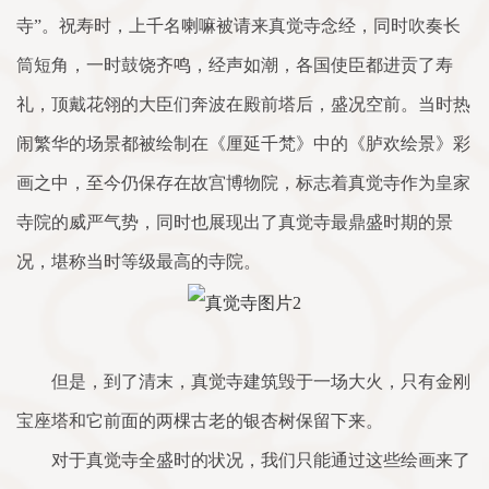
寺”。祝寿时，上千名喇嘛被请来真觉寺念经，同时吹奏长
筒短角，一时鼓饶齐鸣，经声如潮，各国使臣都进贡了寿
礼，顶戴花翎的大臣们奔波在殿前塔后，盛况空前。当时热
闹繁华的场景都被绘制在《厘延千梵》中的《胪欢绘景》彩
画之中，至今仍保存在故宫博物院，标志着真觉寺作为皇家
寺院的威严气势，同时也展现出了真觉寺最鼎盛时期的景
况，堪称当时等级最高的寺院。
但是，到了清末，真觉寺建筑毁于一场大火，只有金刚
宝座塔和它前面的两棵古老的银杏树保留下来。
对于真觉寺全盛时的状况，我们只能通过这些绘画来了