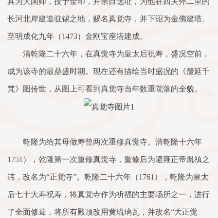
其为大国师，授予金印，并亲自选址，为他在西关外二里的
长河北岸建造驻锡之地，赐名真觉寺，并下诏为金佛建塔。
至明成化九年（1473）金刚宝座塔建成。
清乾隆二十六年，在真觉寺为皇太后祝寿，盛况空前，
成为该寺的最鼎盛时期。现在还有描绘当时盛况的《釐延千
梵》图传世，从图上可看到真觉寺当年数重院落的全貌。
乾隆为给其母做寿曾两次重修真觉寺。清乾隆十六年
1751），乾隆第一次重修真觉寺，重修后为避雍正帝胤禛之
讳，改名为“正觉寺”。乾隆二十六年（1761），乾隆为皇太
后七十大寿祝寿，将真觉寺作为祈福的主要场所之一，进行
了全面修葺，将所有殿顶改用黄琉璃瓦，并改名“大正觉