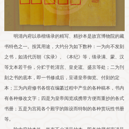
明清内府以恭楷缮录的精写、精抄本是故宫博物院的藏
书特色之一。按其用途，大约分为如下数种：一为向不发刻
之书，如清代历朝《实录》、《本纪》等，缮录满、蒙、汉
等文本若干份，分贮于乾清宫、皇史宬、盛京等处；二为刊
刻之书的底本，即一书修成后，呈请皇帝御览、付刻的定
本；三为内府修书各馆在编纂过程中产生的各种稿本，书内
有各种修改文字；四是为皇帝阅览或携带方便而重抄的各式
书册；五是为宫苑各个殿宇的陈设而特制的各种赏玩性书册
等。