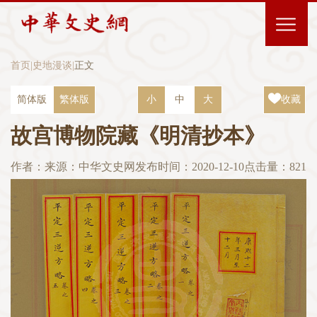
首页
|
史地漫谈
|
正文
简体版
繁体版
小
中
大
收藏
故宫博物院藏《明清抄本》
作者：
来源：中华文史网
发布时间：2020-12-10
点击量：
821