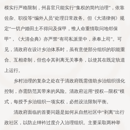
模实行严格限制，州县官只能实行“集权的简约治理”，依靠
佐杂、职役等“编外人员”处理日常政务。但《大清律例》规
定“一切户婚田土不得问及保甲，惟人命重情取问地邻保
甲”，《大清会典》亦严禁“有司私派里中，承奉上司”。可
见，清政府在设计乡治体系时，虽有意使部分组织的职能重
合、互相牵制，但也令其剥离无关事务，以使其在既定轨道
上运行。
乡村治理的复杂之处在于清政府既需借助乡治组织强化
控制，亦需防范其带来的风险。清政府运用“授权—限权”模
式，每授予乡治组织一项实权，必然设法限制平衡。
清政府面临的首要问题是如何从自然社区中“剥离”出行
政社区，以防止绅衿过度介入治理组织。主要采取两种举