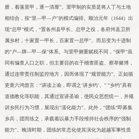
册，着落里甲，逐一清厘”。里甲制的实质是将人丁与土地
相结合，按“里—甲—户”的模式编排。顺治元年（1644）出
现“总甲”模式，“置各州县甲长、总甲之役，各府州县卫所
属乡村，十家置一甲长，百家置一总甲”。而后变为十进制
的“户—牌—甲—保”体系。与里甲侧重赋税不同，“保甲”虽
同有编查人口之职，但主要目的在于稽查匪盗、察举赌博，
通过连带责任制监控地方，因而体现了“规管能力”。正如循
吏黄六鸿曾言：“讲读上谕，即谓之‘讲乡约’。” “乡约”具有
道德教化等职能，其通过宣讲圣谕，使民众思想统一，并规
训乡民行为习惯，展现出“濡化能力”。此外，“团练”即募集
乡兵，团而练之，承载着以暴力手段维持社会秩序的“强制
能力”。晚清时期，团练的常态化使其演化为超越军事性质