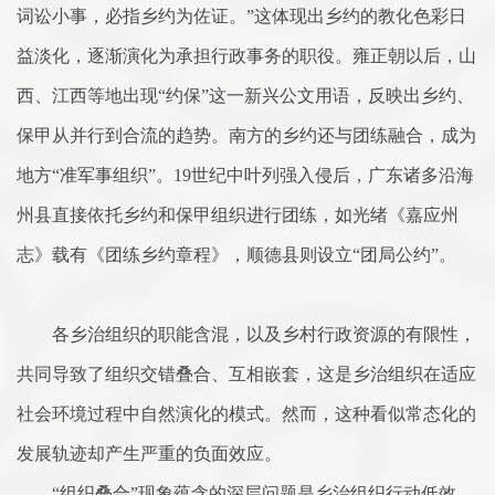
词讼小事，必指乡约为佐证。”这体现出乡约的教化色彩日
益淡化，逐渐演化为承担行政事务的职役。雍正朝以后，山
西、江西等地出现“约保”这一新兴公文用语，反映出乡约、
保甲从并行到合流的趋势。南方的乡约还与团练融合，成为
地方“准军事组织”。19世纪中叶列强入侵后，广东诸多沿海
州县直接依托乡约和保甲组织进行团练，如光绪《嘉应州
志》载有《团练乡约章程》，顺德县则设立“团局公约”。
各乡治组织的职能含混，以及乡村行政资源的有限性，
共同导致了组织交错叠合、互相嵌套，这是乡治组织在适应
社会环境过程中自然演化的模式。然而，这种看似常态化的
发展轨迹却产生严重的负面效应。
“组织叠合”现象蕴含的深层问题是乡治组织行动低效。