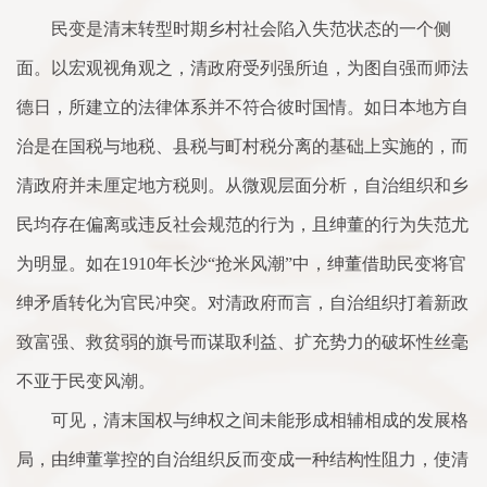
民变是清末转型时期乡村社会陷入失范状态的一个侧
面。以宏观视角观之，清政府受列强所迫，为图自强而师法
德日，所建立的法律体系并不符合彼时国情。如日本地方自
治是在国税与地税、县税与町村税分离的基础上实施的，而
清政府并未厘定地方税则。从微观层面分析，自治组织和乡
民均存在偏离或违反社会规范的行为，且绅董的行为失范尤
为明显。如在1910年长沙“抢米风潮”中，绅董借助民变将官
绅矛盾转化为官民冲突。对清政府而言，自治组织打着新政
致富强、救贫弱的旗号而谋取利益、扩充势力的破坏性丝毫
不亚于民变风潮。
可见，清末国权与绅权之间未能形成相辅相成的发展格
局，由绅董掌控的自治组织反而变成一种结构性阻力，使清