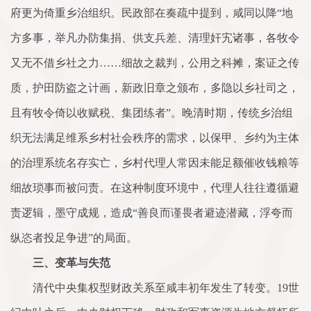
府更为倚重乡治组织。民政部在奏疏中提到，咸同以降“地
方多事，举凡办防集捐、供支兵差、清理奸宄诸事，各牧令
又无不借乡社之力……细故之裁判，公用之科摊，案证之传
质，护田防盗之计画，新政旧章之颁布，多隐以乡社司之，
且有牧令倚以收赋税、集团练者”。晚清时期，传统乡治组
织无法满足维系乡村社会秩序的需求，以保甲、乡约为主体
的治理系统名存实亡，乡村代理人常因未能足额催收钱粮等
细故琐事而被问责。在这种制度环境中，代理人往往遵循避
责逻辑，墨守成规，造成“善良而谨畏者避迹潜藏，浮夸而
纵恣者投足争进”的局面。
三、变革与失范
清代中央集权型财政关系至咸丰初年发生了转变。19世