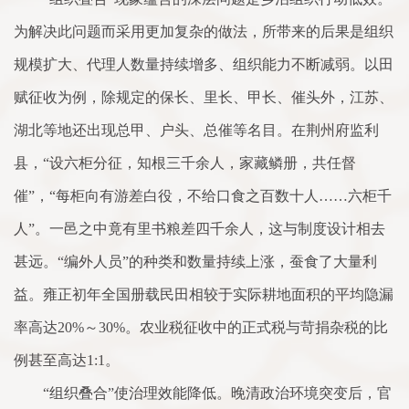
为解决此问题而采用更加复杂的做法，所带来的后果是组织
规模扩大、代理人数量持续增多、组织能力不断减弱。以田
赋征收为例，除规定的保长、里长、甲长、催头外，江苏、
湖北等地还出现总甲、户头、总催等名目。在荆州府监利
县，“设六柜分征，知根三千余人，家藏鳞册，共任督
催”，“每柜向有游差白役，不给口食之百数十人……六柜千
人”。一邑之中竟有里书粮差四千余人，这与制度设计相去
甚远。“编外人员”的种类和数量持续上涨，蚕食了大量利
益。雍正初年全国册载民田相较于实际耕地面积的平均隐漏
率高达20%～30%。农业税征收中的正式税与苛捐杂税的比
例甚至高达1:1。
“组织叠合”使治理效能降低。晚清政治环境突变后，官