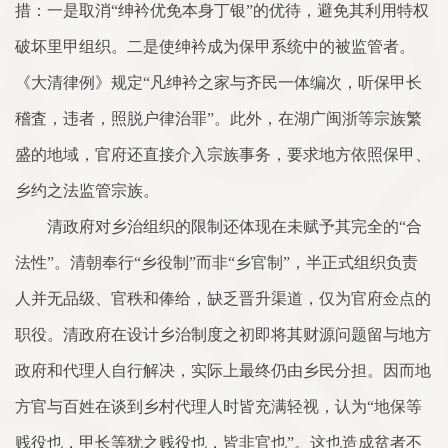
措：一是取消“绅衿优免本身丁银”的优待，避免其利用特权
破坏里甲组织。二是使绅衿成为保甲系统中的被监管者。
《大清律例》规定“凡绅衿之家与齐民一体编次，听保甲长
稽査，违者，照脱户律治罪”。此外，在湖广闽浙等宗族繁
盛的地域，官府还直接介入宗族事务，要求地方依照保甲、
乡约之法监管宗族。
清政府对乡治组织的限制还体现在未赋予其完全的“合
法性”。清朝奉行“乡役制”而非“乡官制”，半正式组织负责
人并无品级、官秩和俸给，缺乏晋升渠道，仅为官府佥点的
职役。清政府在设计乡治制度之初即将其财源问题留与地方
政府和代理人自行解决，实际上最终仍由乡民分担。因而地
方官与百姓在谈到乡村代理人时皆充满轻视，认为“地保等
贱役也，甲长等犹之贱役也，皆非官也”。这也造成贫者不