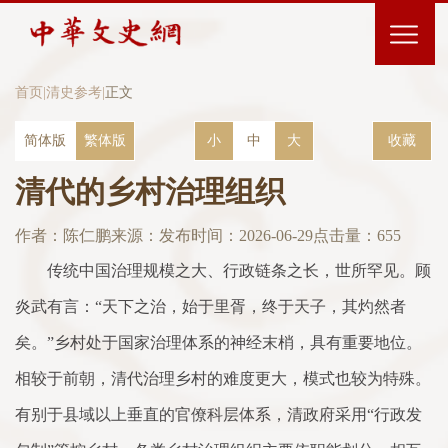
首页
|
清史参考
|
正文
简体版
繁体版
小
中
大
收藏
清代的乡村治理组织
作者：陈仁鹏
来源：
发布时间：2026-06-29
点击量：
655
传统中国治理规模之大、行政链条之长，世所罕见。顾
炎武有言：“天下之治，始于里胥，终于天子，其灼然者
矣。”乡村处于国家治理体系的神经末梢，具有重要地位。
相较于前朝，清代治理乡村的难度更大，模式也较为特殊。
有别于县域以上垂直的官僚科层体系，清政府采用“行政发