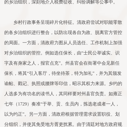
的乡治组织，深刻地介入税费征收、纠纷调解等公事中。
乡村行政事务呈现碎片化特征。清政府尝试对职能零散
的各乡治组织进行整合，以防出现各自为政、脱离官方管控
的局面。一方面，清政府力图从人员选任、工作机制上加强
对乡治组织的管控。例如选任保长，由“士民公举诚实、识
字及有身家之人，报官点充”。州县官会在衙署中会见新任
保长，将其“引入客厅，待坐待茶，特为加礼”，并为其颁发
谕帖、戳记、执照或腰牌等印信，昭示其权力来源。乡约的
人选多为有功名的读书人，其同样要对州县官负责。如雍正
七年（1729）奏准“于举、贡、生员内，拣选老成者一人，
以为约正”。另一方面，清政府根据管理需求设置职役、划
分组织，并使其免受地方胥吏扰累。由于清廷对地方政府规