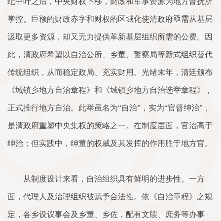
纪中叶之后，中央财权下移，财政和军事资源为地方督抚所
掌控。巨额的财政赤字和财权的区域化使清政府亟需从基层
汲取更多资源，却又无力提供革新基层组织所需的公费。因
此，清政府希望以自治公所、乡董、警察局等新式组织替代
传统组织，从而稳定政局、充实财用。光绪末年，清廷颁布
《城镇乡地方自治章程》和《城镇乡地方自治选举章程》，
正式推行地方自治。此举虽名为“自治”，实为“官督绅治”，
是清政府重塑中央集权的策略之一。在制度层面，官治高于
绅治；但实践中，绅董的权威及其发挥的作用胜于地方官。
从制度设计来看，自治组织具有鲜明的进步性。一方
面，代理人及治理组织被赋予合法性。依《自治章程》之规
定，各乡设议事会及乡董、乡佐，配有文牍、庶务等办事