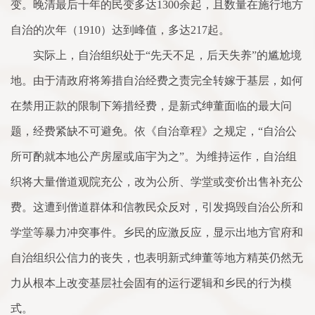
变。晚清最后十年的民变多达1300余起，且数量在施行地方
自治的次年（1910）达到峰值，多达217起。
实际上，自治组织处于“先天不足，后天失养”的尴尬境
地。由于清政府将筹措自治经费之责完全转嫁于基层，如何
在禁用正款的限制下筹措经费，是新式绅董面临的最大问
题，经费紧缺不可避免。依《自治章程》之规定，“自治公
所可酌就本地公产房屋或庙宇为之”。为维持运作，自治组
织将大量僧道观院充公，改为公所、学堂或变价出售补充公
费。这遭到僧道群体和信教民众反对，引发捣毁自治公所和
学堂等暴力冲突事件。乡民的应激反应，显示出地方官府和
自治组织公信力的丧失，也表明新式绅董等地方精英仍然无
力从根本上改变基层社会固有的运行逻辑和乡民的行为模
式。