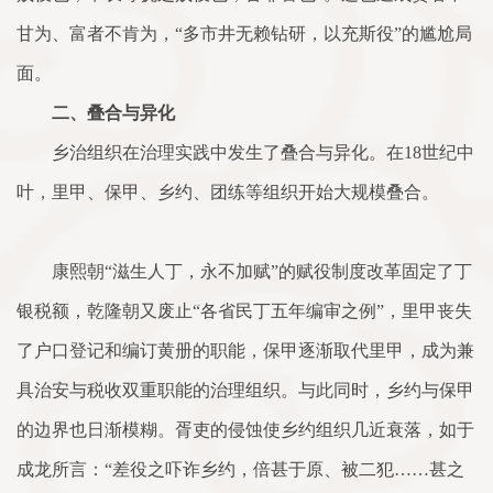
甘为、富者不肯为，“多市井无赖钻研，以充斯役”的尴尬局
面。
二、叠合与异化
乡治组织在治理实践中发生了叠合与异化。在18世纪中
叶，里甲、保甲、乡约、团练等组织开始大规模叠合。
康熙朝“滋生人丁，永不加赋”的赋役制度改革固定了丁
银税额，乾隆朝又废止“各省民丁五年编审之例”，里甲丧失
了户口登记和编订黄册的职能，保甲逐渐取代里甲，成为兼
具治安与税收双重职能的治理组织。与此同时，乡约与保甲
的边界也日渐模糊。胥吏的侵蚀使乡约组织几近衰落，如于
成龙所言：“差役之吓诈乡约，倍甚于原、被二犯……甚之